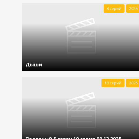
8 серий
2025
Дыши
10 серий
2025