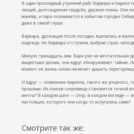
В один прохладный утренний рейс Варвара и Кирилл 
лекций, долгожданная свадьба, дерзкие планы. Они н
манёвр, и пара оказывается в забытом городке Сибири
даже в самой глуши.
Варвара, дрожащая после посадки, вцепилась в валенк
надежда. Но Варвара отступила, выбрав страх, непод
Минуло тринадцать зим. Варя уже не мечтательная де
выцветших хроник, она вдруг обнаруживает тайник. Л
момент ее жизнь снова начинает дышать перегоревш
И вдруг — появление Кирилла, такого же упорного, т
прошлым. Их поиски сокровища становятся точкой воз
мечты? В каждом шаге — спор, в каждом взгляде — во
настоящее, которого они когда-то испугались сами?
Смотрите так же: