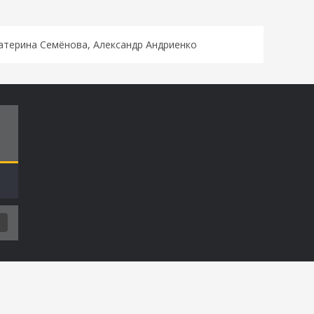
катерина Семёнова, Александр Андриенко
Т