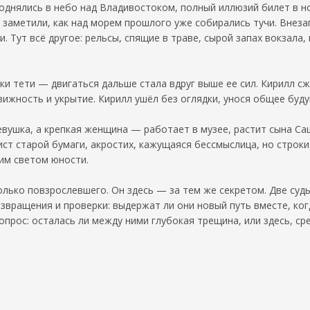
поднялись в небо над Владивостоком, полный иллюзий билет в 
е заметили, как над морем прошлого уже собирались тучи. Внеза
. Тут всё другое: рельсы, спящие в траве, сырой запах вокзал
и тети — двигаться дальше стала вдруг выше ее сил. Кирилл сжа
вижность и укрытие. Кирилл ушёл без оглядки, унося общее буду
вушка, а крепкая женщина — работает в музее, растит сына Саш
ист старой бумаги, акростих, кажущаяся бессмыслица, но строки
им светом юности.
олько повзрослевшего. Он здесь — за тем же секретом. Две судь
вращения и проверки: выдержат ли они новый путь вместе, ког
прос: осталась ли между ними глубокая трещина, или здесь, ср