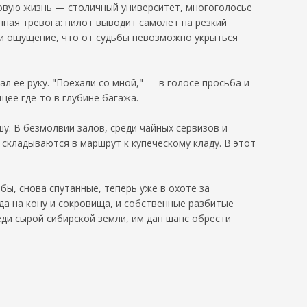
новую жизнь — столичный университет, многоголосье
пная тревога: пилот выводит самолет на резкий
а, и ощущение, что от судьбы невозможно укрыться
л ее руку. "Поехали со мной," — в голосе просьба и
щее где-то в глубине багажа.
у. В безмолвии залов, среди чайных сервизов и
 складываются в маршрут к купеческому кладу. В этот
бы, снова спутанные, теперь уже в охоте за
да на кону и сокровища, и собственные разбитые
еди сырой сибирской земли, им дан шанс обрести