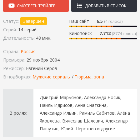
СМОТРЕТЬ ТРЕЙЛЕР
ДОБАВИТЬ В СПИСОК
Статус:
Завершен
Наш сайт
6.5
(
4
голоса)
Серий:
14 серий
Кинопоиск
7.712
(8774 голоса)
Длительность:
48 мин.
Страна:
Россия
Премьера:
29 ноября 2004
Режиссёр:
Евгений Серов
В подборках:
Мужские сериалы
/
Тюрьма, зона
Дмитрий Марьянов, Александр Носик,
Наиль Идрисов, Анна Снаткина,
В ролях:
Александр Ильин, Рамиль Сабитов, Алёна
Яковлева, Вячеслав Шалевич, Александр
Пашутин, Юрий Шерстнев и другие