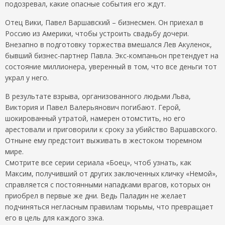
подозревал, какие опасные события его ждут.
Отец Вики, Павел Варшавский – бизнесмен. Он приехал в
Россию из Америки, чтобы устроить свадьбу дочери.
Внезапно в подготовку торжества вмешался Лев Акуленок,
бывший бизнес-партнер Павла. Экс-компаньон претендует на
состояние миллионера, уверенный в том, что все деньги тот
украл у него.
В результате взрыва, организованного людьми Льва,
Виктория и Павел Валерьянович погибают. Герой,
шокированный утратой, намерен отомстить, но его
арестовали и приговорили к сроку за убийство Варшавского.
Отныне ему предстоит выживать в жестоком тюремном
мире.
Смотрите все серии сериала «Боец», чтоб узнать, как
Максим, получивший от других заключенных кличку «Немой»,
справляется с постоянными нападками врагов, которых он
приобрел в первые же дни. Ведь Паладин не желает
подчиняться негласным правилам тюрьмы, что превращает
его в цель для каждого зэка.