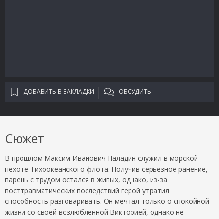
ДОБАВИТЬ В ЗАКЛАДКИ
ОБСУДИТЬ
Сюжет
В прошлом Максим Иванович Паладин служил в морской
пехоте Тихоокеанского флота. Получив серьезное ранение,
парень с трудом остался в живых, однако, из-за
посттравматических последствий герой утратил
способность разговаривать. Он мечтал только о спокойной
жизни со своей возлюбленной Викторией, однако не