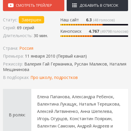
СМОТРЕТЬ ТРЕЙЛЕР
ДОБАВИТЬ В СПИСОК
Статус:
Завершен
Наш сайт
6.3
(
48
голосов)
Серий:
69 серий
Кинопоиск
4.767
(49798 голосов)
Длительность:
30 мин.
Страна:
Россия
Премьера:
11 января 2010 (Первый канал)
Режиссёр:
Валерия Гай Германика, Руслан Маликов, Наталия
Мещанинова
В подборках:
Про школу, подростков
Елена Папанова, Александра Ребенок,
Валентина Лукащук, Наталья Терешкова,
Алексей Литвиненко, Анна Шепелева,
В ролях:
Игорь Огурцов, Константин Пояркин,
Валентин Самохин, Андрей Андреев и