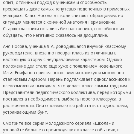
опыт, отличный подход к ученикам и способность
превращать даже самых непутевых подопечных в примерных
учащихся. Класс Носова в школе считают образцовым, но
ситуация меняется с кончиной Анатолия Германовича.
Старшеклассники остались без наставника, способного их
обуздать, что негативно сказалось на дисциплине.
Аня Носова, ученица 9-А, доводившаяся внучкой классному
руководителю, внезапно превратилась из отличницы в
настоящую оторву с неуправляемым характером. Однако
положение дел стало еще хуже с появлением новенького.
Илья Епифанов пришел после зимних каникул и мгновенно
стал новым лидером. Парень подталкивает одноклассников к
всевозможным выходкам, что делает класс самым трудным.
Представители педагогического коллектива, перед которыми
поставлена необходимость выбрать нового классрука, в
растерянности. Они отказываются работать с подростками,
устраивающими бунт.
Смотрите все серии молодежного сериала «Школа» и
узнавайте больше о происходящих в классе событиях, в