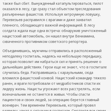
также был сбит. Вынужденный катапультироваться, пилот
оказался в лесу, где сразу стал объектом преследования
разъяренных фашистов. Используя хитроумную ловушку,
Перевезьев расправился с врагами и даже захватил
пленного, обладающего важной информацией. В лесу
солдата ждала еще одна встреча: обнаружив уничтоженный
нацистский автомобиль, он нашел внутри Вениамина,
схваченного противником советского репортера.
Объединившись, мужчины отправились в расположенный
неподалеку госпиталь, надеясь на небольшую передышку,
которая позволит им набраться сил и принять решение о
дальнейших действиях. Герои еще не знают, что в госпитале
случилась беда. Расправившись с караульными, сюда
вломился фашистский конвой. Нацистский командир тяжело
ранен, и враги потребовали от медработников спасти их
лидеру жизнь. Нацисты угрожают всех расстрелять, если
военачальник не останется в живых. Чтобы спасти
пациентов и своих людей, за операцию берется главный
военврач. Тем временем Перевезьев, который провел
разведку, узнал о ситуации в госпитале. Смотрите все серии