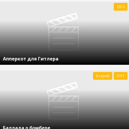
2016
Апперкот для Гитлера
8 серий
2011
Баллада о бомбере