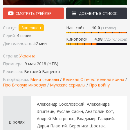
СМОТРЕТЬ ТРЕЙЛЕР
ДОБАВИТЬ В СПИСОК
Статус:
Завершен
Наш сайт
10.0
(
1
голос)
Серий:
4 серии
Кинопоиск
4.98
(725 голосов)
Длительность:
52 мин.
Страна:
Украина
Премьера:
9 мая 2018 (НТВ)
Режиссёр:
Виталий Ващенко
В подборках:
Мини-сериалы
/
Великая Отечественная война
/
Про Вторую мировую
/
Мужские сериалы
/
Про войну
Александр Соколовский, Александра
Эпштейн, Руслан Сасин, Анатолий Кот,
Андрей Мостренко, Владимир Гладкий,
В ролях:
Дарья Плахтий, Вероника Шостак,