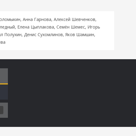
оломыкин, Анна Гарнова, Алексей Шевченков,
Бледный, Елена Цыплакова, Семён Шемес, Игорь
лл Полухин, Денис Сухомлинов, Яков Шамшин,
ева
Т