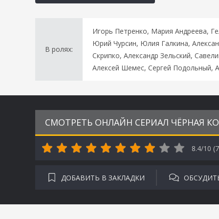
Игорь Петренко, Мария Андреева, Ге
Юрий Чурсин, Юлия Галкина, Алекса
В ролях:
Скрипко, Александр Зельский, Савел
Алексей Шемес, Сергей Подольный, А
СМОТРЕТЬ ОНЛАЙН СЕРИАЛ ЧЁРНАЯ КО
8.4/10 (
7
ДОБАВИТЬ В ЗАКЛАДКИ
ОБСУДИТ