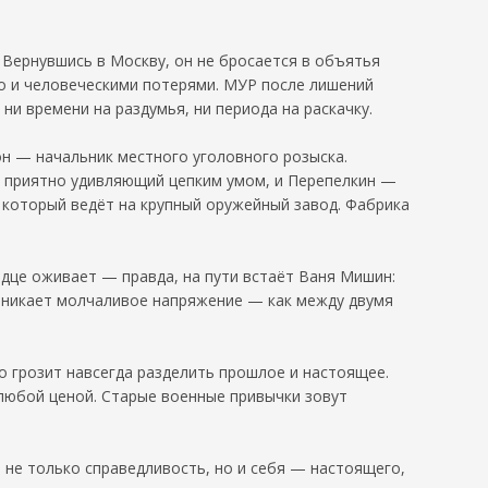
 Вернувшись в Москву, он не бросается в объятья
но и человеческими потерями. МУР после лишений
ни времени на раздумья, ни периода на раскачку.
он — начальник местного уголовного розыска.
, приятно удивляющий цепким умом, и Перепелкин —
 который ведёт на крупный оружейный завод. Фабрика
ердце оживает — правда, на пути встаёт Ваня Мишин:
зникает молчаливое напряжение — как между двумя
о грозит навсегда разделить прошлое и настоящее.
 любой ценой. Старые военные привычки зовут
 не только справедливость, но и себя — настоящего,