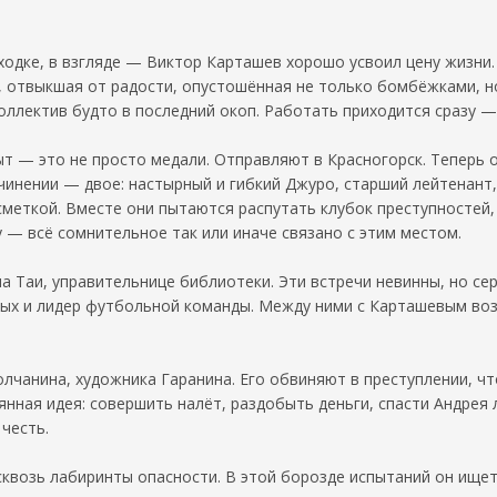
ходке, в взгляде — Виктор Карташев хорошо усвоил цену жизни.
а, отвыкшая от радости, опустошённая не только бомбёжками, 
оллектив будто в последний окоп. Работать приходится сразу — 
т — это не просто медали. Отправляют в Красногорск. Теперь 
чинении — двое: настырный и гибкий Джуро, старший лейтенант
сметкой. Вместе они пытаются распутать клубок преступностей,
 — всё сомнительное так или иначе связано с этим местом.
 на Таи, управительнице библиотеки. Эти встречи невинны, но с
тных и лидер футбольной команды. Между ними с Карташевым во
лчанина, художника Гаранина. Его обвиняют в преступлении, чт
нная идея: совершить налёт, раздобыть деньги, спасти Андрея
 честь.
квозь лабиринты опасности. В этой борозде испытаний он ищет