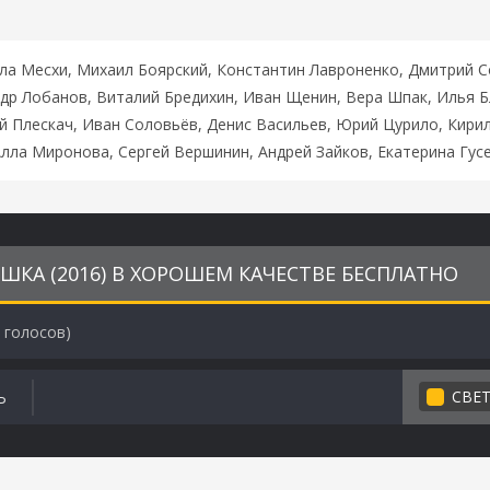
ла Месхи, Михаил Боярский, Константин Лавроненко, Дмитрий С
ндр Лобанов, Виталий Бредихин, Иван Щенин, Вера Шпак, Илья 
ий Плескач, Иван Соловьёв, Денис Васильев, Юрий Цурило, Кири
лла Миронова, Сергей Вершинин, Андрей Зайков, Екатерина Гус
ШКА (2016) В ХОРОШЕМ КАЧЕСТВЕ БЕСПЛАТНО
голосов)
СВЕ
Ь