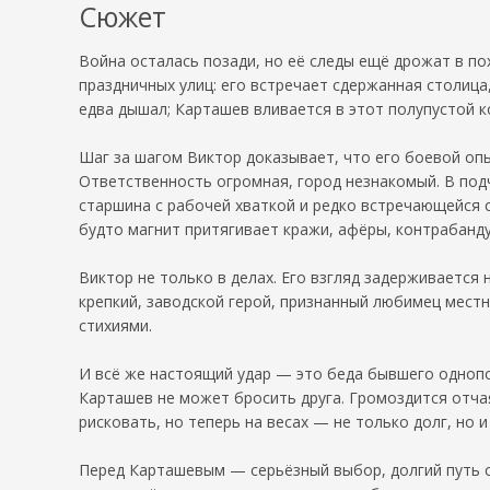
Сюжет
Война осталась позади, но её следы ещё дрожат в по
праздничных улиц: его встречает сдержанная столиц
едва дышал; Карташев вливается в этот полупустой к
Шаг за шагом Виктор доказывает, что его боевой опы
Ответственность огромная, город незнакомый. В под
старшина с рабочей хваткой и редко встречающейся 
будто магнит притягивает кражи, афёры, контрабанду
Виктор не только в делах. Его взгляд задерживается
крепкий, заводской герой, признанный любимец мес
стихиями.
И всё же настоящий удар — это беда бывшего однопо
Карташев не может бросить друга. Громоздится отчая
рисковать, но теперь на весах — не только долг, но и
Перед Карташевым — серьёзный выбор, долгий путь с