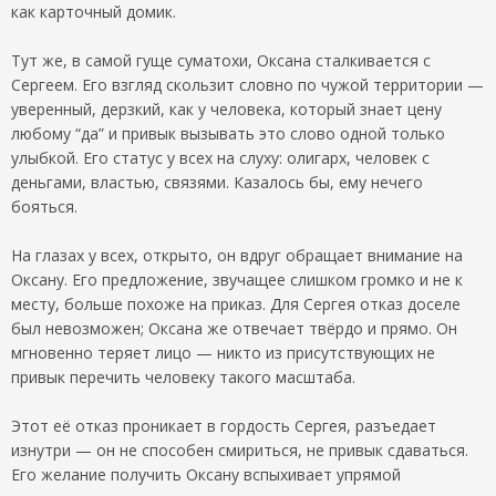
как карточный домик.
Тут же, в самой гуще суматохи, Оксана сталкивается с
Сергеем. Его взгляд скользит словно по чужой территории —
уверенный, дерзкий, как у человека, который знает цену
любому “да” и привык вызывать это слово одной только
улыбкой. Его статус у всех на слуху: олигарх, человек с
деньгами, властью, связями. Казалось бы, ему нечего
бояться.
На глазах у всех, открыто, он вдруг обращает внимание на
Оксану. Его предложение, звучащее слишком громко и не к
месту, больше похоже на приказ. Для Сергея отказ доселе
был невозможен; Оксана же отвечает твёрдо и прямо. Он
мгновенно теряет лицо — никто из присутствующих не
привык перечить человеку такого масштаба.
Этот её отказ проникает в гордость Сергея, разъедает
изнутри — он не способен смириться, не привык сдаваться.
Его желание получить Оксану вспыхивает упрямой