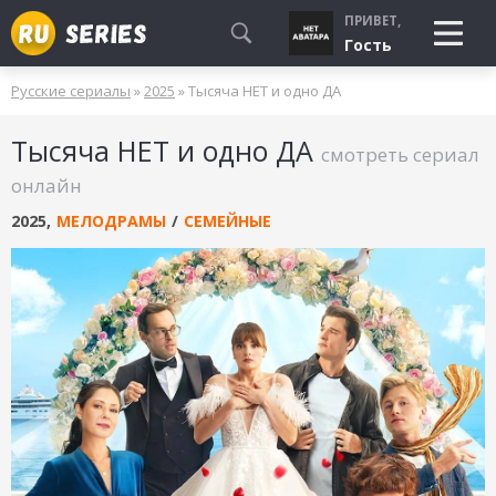
ПРИВЕТ,
Гость
Русские сериалы
»
2025
» Тысяча НЕТ и одно ДА
СМОТРЮ
Тысяча НЕТ и одно ДА
БУДУ СМОТРЕТЬ
смотреть сериал
УЖЕ СМОТРЕЛ
онлайн
2025
,
МЕЛОДРАМЫ
/
СЕМЕЙНЫЕ