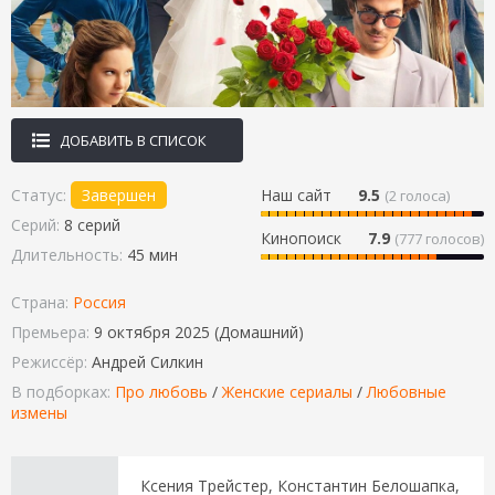
ДОБАВИТЬ В СПИСОК
Статус:
Завершен
Наш сайт
9.5
(
2
голоса)
Серий:
8 серий
Кинопоиск
7.9
(777 голосов)
Длительность:
45 мин
Страна:
Россия
Премьера:
9 октября 2025 (Домашний)
Режиссёр:
Андрей Силкин
В подборках:
Про любовь
/
Женские сериалы
/
Любовные
измены
Ксения Трейстер, Константин Белошапка,