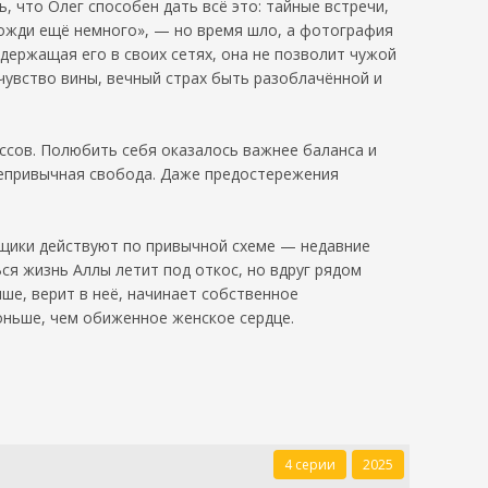
, что Олег способен дать всё это: тайные встречи,
одожди ещё немного», — но время шло, а фотография
о держащая его в своих сетях, она не позволит чужой
чувство вины, вечный страх быть разоблачённой и
иссов. Полюбить себя оказалось важнее баланса и
 непривычная свобода. Даже предостережения
Сыщики действуют по привычной схеме — недавние
ся жизнь Аллы летит под откос, но вдруг рядом
ше, верит в неё, начинает собственное
тоньше, чем обиженное женское сердце.
4 серии
2025