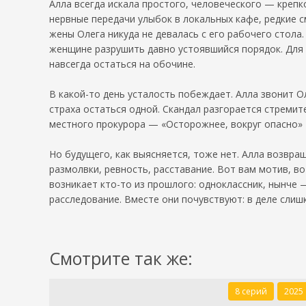
Алла всегда искала простого, человеческого — крепко
нервные передачи улыбок в локальных кафе, редкие с
жены Олега никуда не девалась с его рабочего стола. 
женщине разрушить давно устоявшийся порядок. Для 
навсегда остаться на обочине.
В какой-то день усталость побеждает. Алла звонит О
страха остаться одной. Скандал разгорается стремит
местного прокурора — «Осторожнее, вокруг опасно» —
Но будущего, как выясняется, тоже нет. Алла возвра
размолвки, ревность, расставание. Вот вам мотив, в
возникает кто-то из прошлого: одноклассник, нынче 
расследование. Вместе они почувствуют: в деле слиш
Смотрите так же:
8 серий
2025