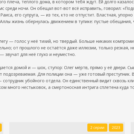
го плеча, теплого дома, в котором тебя ждут. Ей долго казалось
мс среди ночи. Он обещал вот-вот всё исправить, говорил: «П
Раиса, его супруга, — из тех, кто не отпустит. Властная, упорн
Аллы жизнь обернулась движением в тупике: пустые обещания, 
легу — голос у неё тихий, но твердый. Больше никаких компром
ельно; от прошлого не остаётся даже иллюзии, только резкая,
 звучат для неё глухо и неуместно.
щается домой и — шок, ступор: Олег мёртв, прямо у её двери. 
от подозреваемая. Для полиции она — уже готовый преступник. В
— сотрудник убойного отдела. Он единственный видит сквозь кли
ком много нестыковок, а смертоносная интрига сплетена куда 
2 серии
2023