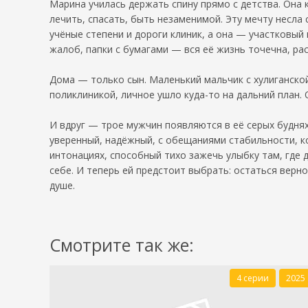
Марина училась держать спину прямо с детства. Она 
лечить, спасать, быть незаменимой. Эту мечту несла 
учёные степени и дороги клиник, а она — участковый 
жалоб, папки с бумагами — вся её жизнь точечна, ра
Дома — только сын. Маленький мальчик с хулиганско
поликлиникой, личное ушло куда-то на дальний план. 
И вдруг — трое мужчин появляются в её серых буднях
уверенный, надёжный, с обещаниями стабильности, ко
интонациях, способный тихо зажечь улыбку там, где 
себе. И теперь ей предстоит выбрать: остаться верн
душе.
Смотрите так же:
4 серии
2025