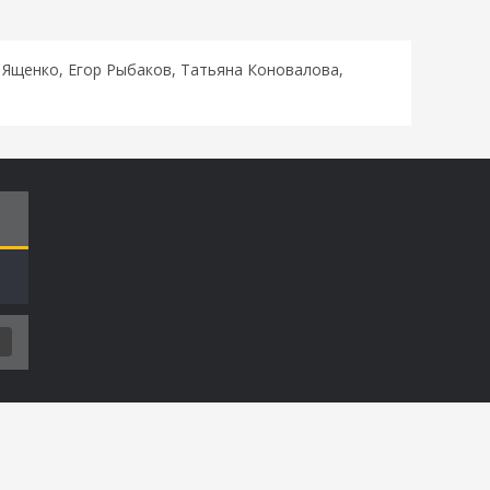
 Ященко, Егор Рыбаков, Татьяна Коновалова,
Т