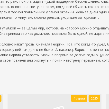
как-то рано поняла: ждать чужой поддержки бессмысленно, спас
сквозь юность на свету, а потом, когда всё сбылось как-то не т
врач в тесной поликлинике у самой окраины. День за днём одно 
списана по минутам, словно рельсы, уходящие за горизонт.
й улыбкой — её целый мир, остров, на котором можно отдышать
Она приняла это как должное, привыкла быть одной, не ждать ни
 словно накат грозы. Сначала Георгий. Тот, кто когда-то ушёл,
торых у неё так долго не было. И, наконец, Борис — с вечно на
давно царила усталость. Марина впервые за долгие годы ощущае
ой себе прежней или рискнуть и пойти навстречу переменам, ко
4 серии
2025