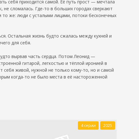
ать себя приходится самой. Её путь прост — мечтала
ак, не сломалась. Где-то в больших городах сверкают
и то же: люди с усталыми лицами, потоки бесконечных
ся. Остальная жизнь будто сжалась между кухней и
чего для себя.
 будто вырвав часть сердца. Потом Леонид —
строенной гитарой, легкостью и тёплой иронией в
т себя живой, нужной не только кому-то, но и самой
торым когда-то не было места в её настороженной
4 серии
2025