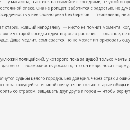
 — у магазина, в аптеке, на скамейке с соседками, в чужой ого
стоянной опеке. Она не ропщет: заботится с радостью, не дум
осердечность у неё словно река без берегов — терпеливая, не 
т старик, живший неподалеку, — никто не помнит момента, когд
на окне у старой соседки вдруг выросло растение — опасное, не
рдце. Даша медлит, сомневается, но не может игнорировать о
клюжий полицейский, у которого пока за душой только мечты д
й для него — возможность доказать, что он не зря носит форму
рячутся судьбы целого городка. Без доверия, через страх и оши
ясно: за кажущейся тишиной прячутся не только старые обиды 
порить со страхом, защищать друг друга и город — чтобы вернуть