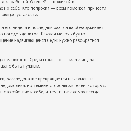
род за работой. Отец её — пожилой и
ает о себе. Кто попросит — всем поможет: принести
знающая усталости.
а его видели в последний раз. Даша обнаруживает
 по погоде ядовитое. Каждая мелочь будто
щущение надвигающейся беды: нужно разобраться
а неловкость. Среди коллег он — мальчик для
, шанс быть нужным.
бки, расследование превращается в экзамен на
и недомолвки, но тёмные стороны жителей, которых,
 спокойствие и себе, и тем, в чьих домах всегда