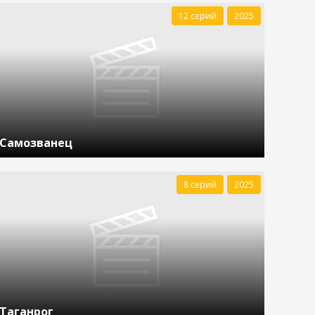
12 серий
2025
Самозванец
8 серий
2025
Таганрог