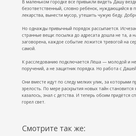
В маленьком городке все привыкли видеть Дашу везде
безответственный, словно ребёнок, нуждающийся в по
лекарства, вынести мусор, утешить чужую беду. Добр
Но однажды привычный порядок рассыпается. Исчезае
странные вещи: посылка до адресата дошла не та, а 
заговорена, каждое событие ложится тревогой на се
самой.
К расследованию подключается Лёша — молодой и неу
поручений, а не защитник порядка. Но работа с Даше
Они вместе идут по следу мелких улик, за которыми п
зрелость. По мере раскрытия новых тайн становится 
казалось, знал с детства. И теперь обоим придётся с
горел свет.
Смотрите так же: