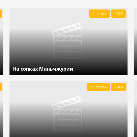
2 серии
2025
На сопках Маньчжурии
12 серий
2025