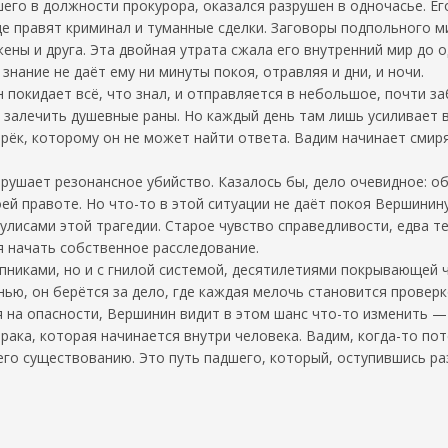
его в должности прокурора, оказался разрушен в одночасье. Е
де правят криминал и туманные сделки. Заговоры подпольного м
ены и друга. Эта двойная утрата сжала его внутренний мир до 
 знание не даёт ему ни минуты покоя, отравляя и дни, и ночи.
 покидает всё, что знал, и отправляется в небольшое, почти з
а залечить душевные раны. Но каждый день там лишь усиливает
прёк, которому он не может найти ответа. Вадим начинает смир
арушает резонансное убийство. Казалось бы, дело очевидное: 
оей правоте. Но что-то в этой ситуации не даёт покоя Вершинин
кулисами этой трагедии. Старое чувство справедливости, едва т
я начать собственное расследование.
пниками, но и с гнилой системой, десятилетиями покрывающей ч
нью, он берётся за дело, где каждая мелочь становится провер
 на опасности, Вершинин видит в этом шанс что-то изменить — 
рака, которая начинается внутри человека. Вадим, когда-то по
его существованию. Это путь падшего, который, оступившись ра