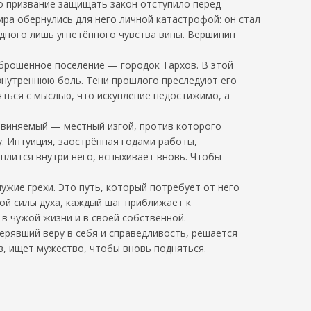
го призвание защищать закон отступило перед
ира обернулись для него личной катастрофой: он стал
одного лишь угнетённого чувства вины. Вершинин
аброшенное поселение — городок Тархов. В этой
 внутреннюю боль. Тени прошлого преследуют его
яться с мыслью, что искупление недостижимо, а
обвиняемый — местный изгой, против которого
у. Интуиция, заострённая годами работы,
еплится внутри него, вспыхивает вновь. Чтобы
ужие грехи. Это путь, который потребует от него
кой силы духа, каждый шаг приближает к
в чужой жизни и в своей собственной.
терявший веру в себя и справедливость, решается
з, ищет мужество, чтобы вновь подняться.