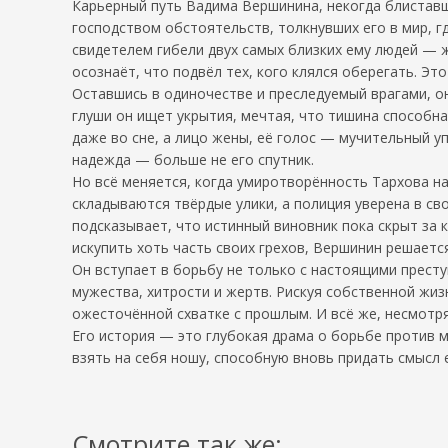
Карьерный путь Вадима Вершинина, некогда блиставш
господством обстоятельств, толкнувших его в мир, г
свидетелем гибели двух самых близких ему людей — ж
осознаёт, что подвёл тех, кого клялся оберегать. Это
Оставшись в одиночестве и преследуемый врагами, он
глуши он ищет укрытия, мечтая, что тишина способн
даже во сне, а лицо жены, её голос — мучительный у
надежда — больше не его спутник.
Но всё меняется, когда умиротворённость Тархова н
складываются твёрдые улики, а полиция уверена в св
подсказывает, что истинный виновник пока скрыт за 
искупить хоть часть своих грехов, Вершинин решаетс
Он вступает в борьбу не только с настоящими престу
мужества, хитрости и жертв. Рискуя собственной жиз
ожесточённой схватке с прошлым. И всё же, несмотря
Его история — это глубокая драма о борьбе против м
взять на себя ношу, способную вновь придать смысл 
Смотрите так же: