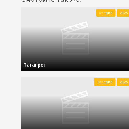
8 серий
2025
Таганрог
16 серий
2025