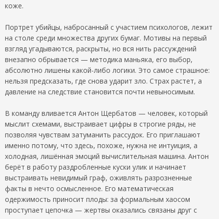
коже.
Портрет убийцы, набросанный с участием психологов, лежит
на столе среди множества других бумаг. Мотивы на первый
взгляд угадываются, раскрыты, но вся нить рассуждений
внезапно обрывается — методика маньяка, его выбор,
абсолютно лишены какой-либо логики. Это самое страшное:
нельзя предсказать, где снова ударит зло. Страх растет, а
давление на следствие становится почти невыносимым.
В команду вливается Антон Щербатов — человек, который
мыслит схемами, выстраивает цифры в строгие ряды, не
позволяя чувствам затуманить рассудок. Его приглашают
именно потому, что здесь, похоже, нужна не интуиция, а
холодная, лишённая эмоций вычислительная машина. Антон
берёт в работу раздробленные куски улик и начинает
выстраивать невидимый граф, оживлять разрозненные
факты в нечто осмысленное. Его математическая
одержимость приносит плоды: за формальным хаосом
проступает цепочка — жертвы оказались связаны друг с