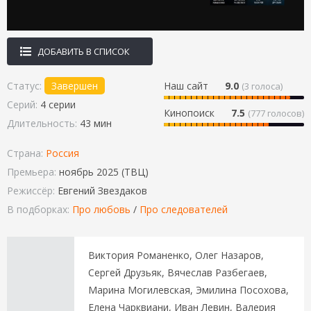
ДОБАВИТЬ В СПИСОК
Статус:
Завершен
Наш сайт
9.0
(
3
голоса)
Серий:
4 серии
Кинопоиск
7.5
(777 голосов)
Длительность:
43 мин
Страна:
Россия
Премьера:
ноябрь 2025 (ТВЦ)
Режиссёр:
Евгений Звездаков
В подборках:
Про любовь
/
Про следователей
Виктория Романенко, Олег Назаров,
Сергей Друзьяк, Вячеслав Разбегаев,
Марина Могилевская, Эмилина Посохова,
Елена Чарквиани, Иван Левин, Валерия