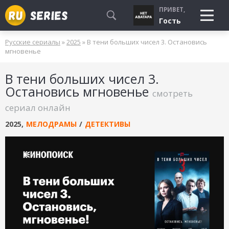
ПРИВЕТ,
Гость
Русские сериалы
»
2025
» В тени больших чисел 3. Остановись
СМОТРЮ
мгновенье
БУДУ СМОТРЕТЬ
В тени больших чисел 3.
УЖЕ СМОТРЕЛ
Остановись мгновенье
смотреть
сериал онлайн
2025
,
МЕЛОДРАМЫ
/
ДЕТЕКТИВЫ