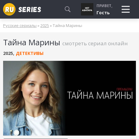
ПРИВЕТ,
Гость
Русские сериалы
»
2025
» Тайна Марины
СМОТРЮ
Тайна Марины
БУДУ СМОТРЕТЬ
смотреть сериал онлайн
УЖЕ СМОТРЕЛ
2025
,
ДЕТЕКТИВЫ