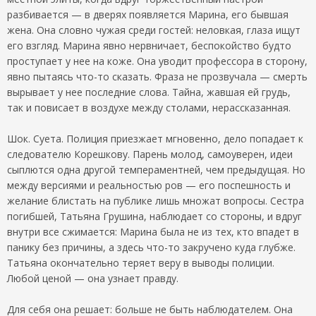
разбивается — в дверях появляется Марина, его бывшая
жена. Она словно чужая среди гостей: неловкая, глаза ищут
его взгляд. Марина явно нервничает, беспокойство будто
проступает у нее на коже. Она уводит профессора в сторону,
явно пытаясь что-то сказать. Фраза не прозвучала — смерть
вырывает у нее последние слова. Тайна, жавшая ей грудь,
так и повисает в воздухе между столами, нерассказанная.
Шок. Суета. Полиция приезжает мгновенно, дело попадает к
следователю Корешкову. Парень молод, самоуверен, идеи
сыплются одна другой темпераментней, чем предыдущая. Но
между версиями и реальностью ров — его поспешность и
желание блистать на публике лишь множат вопросы. Сестра
погибшей, Татьяна Грушина, наблюдает со стороны, и вдруг
внутри все сжимается: Марина была не из тех, кто впадет в
панику без причины, а здесь что-то закручено куда глубже.
Татьяна окончательно теряет веру в выводы полиции.
Любой ценой — она узнает правду.
Для себя она решает: больше не быть наблюдателем. Она