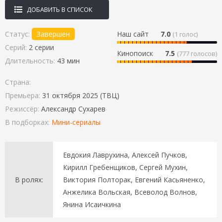
ДОБАВИТЬ В СПИСОК
Статус:
Завершен
Наш сайт
7.0
(
1
голос)
Серий:
2 серии
Кинопоиск
7.5
(777 голосов)
Длительность:
43 мин
Страна:
Премьера:
31 октября 2025 (ТВЦ)
Режиссёр:
Александр Сухарев
В подборках:
Мини-сериалы
Евдокия Лаврухина, Алексей Пучков,
Кирилл Гребенщиков, Сергей Мухин,
В ролях:
Виктория Полторак, Евгений Касьяненко,
Анжелика Вольская, Всеволод Волнов,
Янина Исаичкина