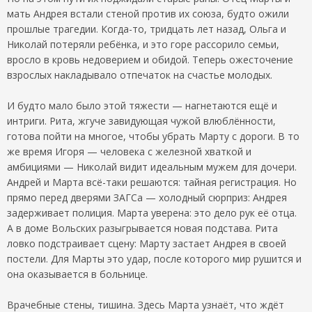
мать Андрея встали стеной против их союза, будто ожили
прошлые трагедии. Когда-то, тридцать лет назад, Ольга и
Николай потеряли ребёнка, и это горе рассорило семьи,
вросло в кровь недоверием и обидой. Теперь ожесточение
взрослых накладывало отпечаток на счастье молодых.
И будто мало было этой тяжести — нагнетаются ещё и
интриги. Рита, жгуче завидующая чужой влюблённости,
готова пойти на многое, чтобы убрать Марту с дороги. В то
же время Игоря — человека с железной хваткой и
амбициями — Николай видит идеальным мужем для дочери.
Андрей и Марта всё-таки решаются: тайная регистрация. Но
прямо перед дверями ЗАГСа — холодный сюрприз: Андрея
задерживает полиция. Марта уверена: это дело рук её отца.
А в доме Вольских разыгрывается новая подстава. Рита
ловко подстраивает сцену: Марту застает Андрея в своей
постели. Для Марты это удар, после которого мир рушится и
она оказывается в больнице.
Врачебные стены, тишина. Здесь Марта узнаёт, что ждёт