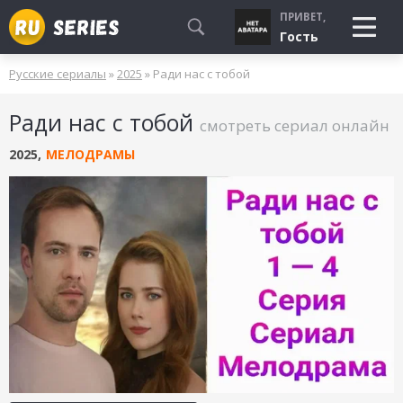
ПРИВЕТ,
Гость
Русские сериалы
»
2025
» Ради нас с тобой
СМОТРЮ
Ради нас с тобой
БУДУ СМОТРЕТЬ
смотреть сериал онлайн
УЖЕ СМОТРЕЛ
2025
,
МЕЛОДРАМЫ