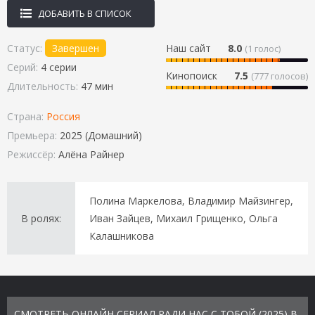
ДОБАВИТЬ В СПИСОК
Статус:
Завершен
Наш сайт
8.0
(
1
голос)
Серий:
4 серии
Кинопоиск
7.5
(777 голосов)
Длительность:
47 мин
Страна:
Россия
Премьера:
2025 (Домашний)
Режиссёр:
Алёна Райнер
Полина Маркелова, Владимир Майзингер,
В ролях:
Иван Зайцев, Михаил Грищенко, Ольга
Калашникова
СМОТРЕТЬ ОНЛАЙН СЕРИАЛ РАДИ НАС С ТОБОЙ (2025) В