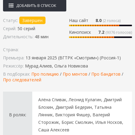
ДОБАВИТЬ В СПИСОК
Статус:
Завершен
Наш сайт
8.0
(
2
голоса)
Серий:
50 серий
Кинопоиск
7.2
(9376 голосов)
Длительность:
48 мин
Страна:
Премьера:
13 января 2025 (ВГТРК «Смотрим») (Россия-1)
Режиссёр:
Мурад Алиев, Ольга Новикова
В подборках:
Про полицию
/
Про ментов
/
Про бандитов
/
Про следователей
Алёна Спивак, Леонид Кулагин, Дмитрий
Блохин, Дмитрий Бедерин, Татьяна
В ролях:
Лянник, Виктория Фишер, Валерий
Сторожик, Борис Смолкин, Илья Носков,
Саша Алексеев