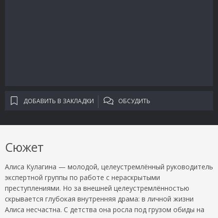
ДОБАВИТЬ В ЗАКЛАДКИ
ОБСУДИТЬ
Сюжет
Алиса Кулагина — молодой, целеустремлённый руководитель
экспертной группы по работе с нераскрытыми
преступлениями. Но за внешней целеустремлённостью
скрывается глубокая внутренняя драма: в личной жизни
Алиса несчастна. С детства она росла под грузом обиды на