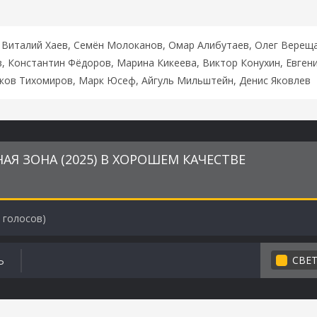
 Виталий Хаев, Семён Молоканов, Омар Алибутаев, Олег Верещаг
 Константин Фёдоров, Марина Кикеева, Виктор Конухин, Евгени
Яков Тихомиров, Марк Юсеф, Айгуль Мильштейн, Денис Яковлев
АЯ ЗОНА (2025) В ХОРОШЕМ КАЧЕСТВЕ
голосов)
СВЕ
Ь