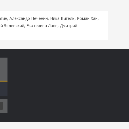
ин, Александр Печенин, Ника Вигель, Роман Хан,
й Зеленский, Екатерина Ланн, Дмитрий
Т