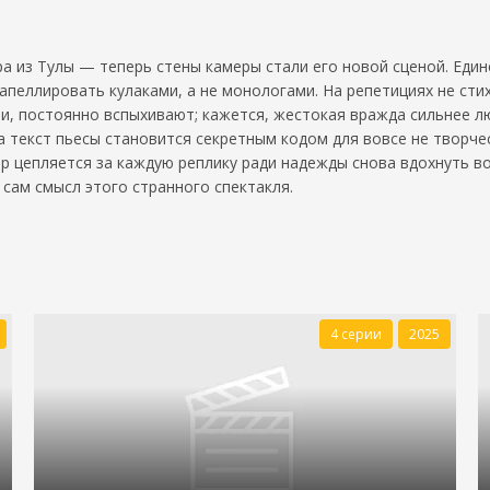
 из Тулы — теперь стены камеры стали его новой сценой. Един
апеллировать кулаками, а не монологами. На репетициях не сти
и, постоянно вспыхивают; кажется, жестокая вражда сильнее лю
 текст пьесы становится секретным кодом для вовсе не творческ
ёр цепляется за каждую реплику ради надежды снова вдохнуть в
 сам смысл этого странного спектакля.
4 серии
2025