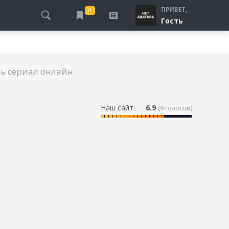
ПРИВЕТ,
0
Гость
АЛЫ
ПРО ПОГРАНИЧНИКОВ
СМОТРЮ
ТЮРЬМА, ЗОНА
БУДУ СМОТРЕТЬ
ь сериал онлайн
СПЕЦСЛУЖБЫ
УЖЕ СМОТРЕЛ
ДЕСАНТНИКИ, ВДВ
ПРО ШКОЛУ, ПОДРОСТКОВ
Наш сайт
6.9
(
9
голосов)
ПРО БОГАТЫХ И БЕДНЫХ
ПРО СИРОТ
ЛЕЙ
ПРО СПОРТ