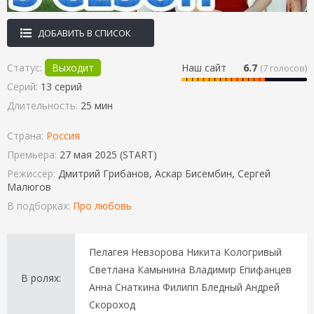
ДОБАВИТЬ В СПИСОК
Статус:
Выходит
Наш сайт
6.7
(
7
голосов)
Серий:
13 серий
Длительность:
25 мин
Страна:
Россия
Премьера:
27 мая 2025 (START)
Режиссёр:
Дмитрий Грибанов, Аскар Бисембин, Сергей
Малюгов
В подборках:
Про любовь
Пелагея Невзорова Никита Кологривый
Светлана Камынина Владимир Епифанцев
В ролях:
Анна Снаткина Филипп Бледный Андрей
Скороход