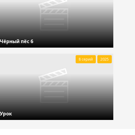
Чёрный пёс 6
8 серий
2025
Урок