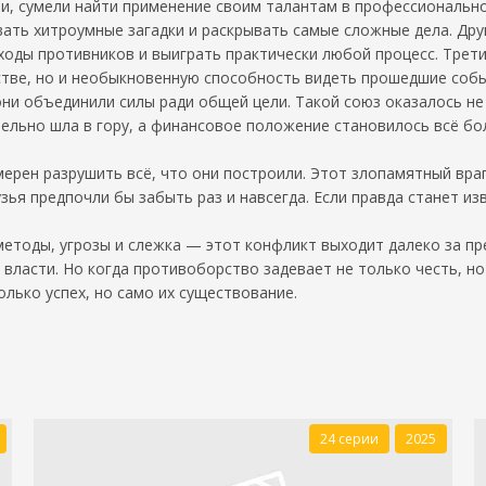
, сумели найти применение своим талантам в профессиональной
вать хитроумные загадки и раскрывать самые сложные дела. Др
ды противников и выиграть практически любой процесс. Третий
стве, но и необыкновенную способность видеть прошедшие событ
 они объединили силы ради общей цели. Такой союз оказалось не
ельно шла в гору, а финансовое положение становилось всё бо
мерен разрушить всё, что они построили. Этот злопамятный вра
узья предпочли бы забыть раз и навсегда. Если правда станет из
етоды, угрозы и слежка — этот конфликт выходит далеко за пр
 власти. Но когда противоборство задевает не только честь, н
олько успех, но само их существование.
24 серии
2025