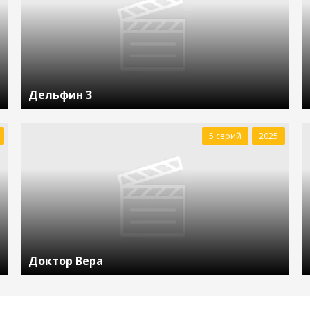
Дельфин 3
5 серий
2025
Доктор Вера