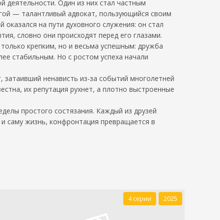
 деятельности. Один из них стал частным
угой — талантливый адвокат, пользующийся своим
 оказался на пути духовного служения: он стал
ия, словно они происходят перед его глазами.
 только крепким, но и весьма успешным: дружба
лее стабильным. Но с ростом успеха начали
г, затаивший ненависть из-за событий многолетней
вестна, их репутация рухнет, а плотно выстроенные
еделы простого состязания. Каждый из друзей
о и саму жизнь, конфронтация превращается в
4 серии
2025