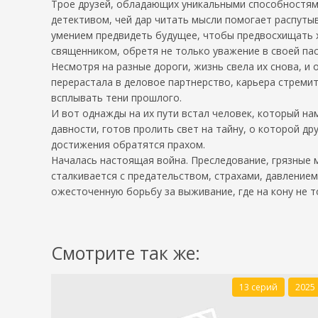
Трое друзей, обладающих уникальными способностями
детективом, чей дар читать мысли помогает распуты
умением предвидеть будущее, чтобы предвосхищать хо
священником, обретя не только уважение в своей па
Несмотря на разные дороги, жизнь свела их снова, и
перерастала в деловое партнерство, карьера стремит
всплывать тени прошлого.
И вот однажды на их пути встал человек, который на
давности, готов пролить свет на тайну, о которой др
достижения обратятся прахом.
Началась настоящая война. Преследование, грязные м
сталкивается с предательством, страхами, давлением
ожесточенную борьбу за выживание, где на кону не т
Смотрите так же:
13 серий
2025