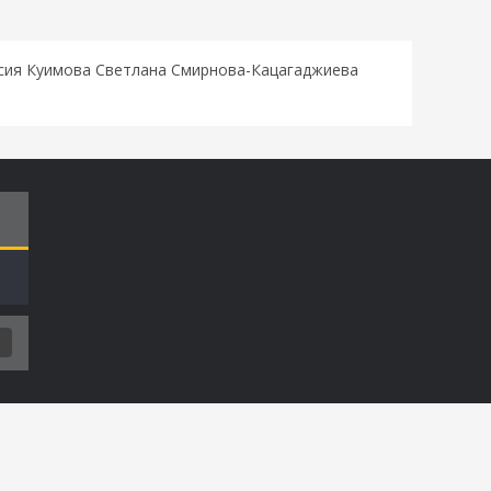
асия Куимова Светлана Смирнова-Кацагаджиева
Т