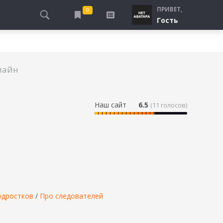
ПРИВЕТ,
0
Гость
АЛЫ
ПРО ПОГРАНИЧНИКОВ
СМОТРЮ
ТЮРЬМА, ЗОНА
БУДУ СМОТРЕТЬ
лайн
СПЕЦСЛУЖБЫ
УЖЕ СМОТРЕЛ
ДЕСАНТНИКИ, ВДВ
ПРО ШКОЛУ, ПОДРОСТКОВ
Наш сайт
6.5
(
11
голосов)
ПРО БОГАТЫХ И БЕДНЫХ
ПРО СИРОТ
ЛЕЙ
ПРО СПОРТ
одростков
/
Про следователей