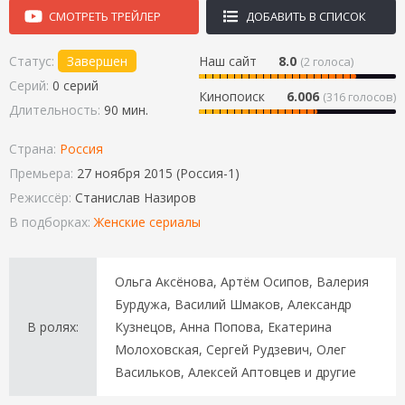
СМОТРЕТЬ ТРЕЙЛЕР
ДОБАВИТЬ В СПИСОК
Статус:
Завершен
Наш сайт
8.0
(
2
голоса)
Серий:
0 серий
Кинопоиск
6.006
(316 голосов)
Длительность:
90 мин.
Страна:
Россия
Премьера:
27 ноября 2015 (Россия-1)
Режиссёр:
Станислав Назиров
В подборках:
Женские сериалы
Ольга Аксёнова, Артём Осипов, Валерия
Бурдужа, Василий Шмаков, Александр
В ролях:
Кузнецов, Анна Попова, Екатерина
Молоховская, Сергей Рудзевич, Олег
Васильков, Алексей Аптовцев и другие