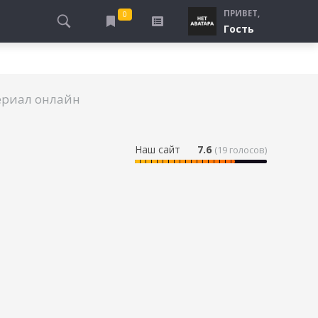
ПРИВЕТ,
0
Гость
АЛЫ
ПРО ПОГРАНИЧНИКОВ
СМОТРЮ
ТЮРЬМА, ЗОНА
БУДУ СМОТРЕТЬ
ериал онлайн
СПЕЦСЛУЖБЫ
УЖЕ СМОТРЕЛ
ДЕСАНТНИКИ, ВДВ
ПРО ШКОЛУ, ПОДРОСТКОВ
Наш сайт
7.6
(
19
голосов)
ПРО БОГАТЫХ И БЕДНЫХ
ПРО СИРОТ
ЛЕЙ
ПРО СПОРТ