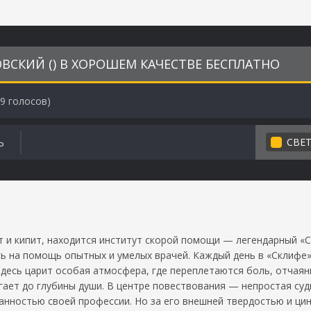
ВСКИЙ () В ХОРОШЕМ КАЧЕСТВЕ БЕСПЛАТНО
9
голосов)
СВЕ
Ь
т и кипит, находится институт скорой помощи — легендарный «С
ь на помощь опытных и умелых врачей. Каждый день в «Склифе»
Здесь царит особая атмосфера, где переплетаются боль, отчаяни
ает до глубины души. В центре повествования — непростая суд
нностью своей профессии. Но за его внешней твердостью и ци