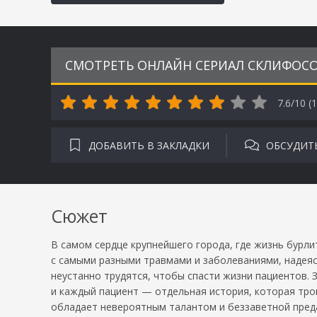
СМОТРЕТЬ ОНЛАЙН СЕРИАЛ СКЛИФОСО
7.6/10 (
1
ДОБАВИТЬ В ЗАКЛАДКИ
ОБСУДИТ
Сюжет
В самом сердце крупнейшего города, где жизнь бурли
с самыми разными травмами и заболеваниями, надеяс
неустанно трудятся, чтобы спасти жизни пациентов. 
и каждый пациент — отдельная история, которая трог
обладает невероятным талантом и беззаветной преда