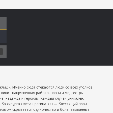
Т
клиф». Именно сюда стекаются люди со всех уголков
 кипит напряженная работа, врачи и медсестры
е, надежда и героизм. Каждый случай уникален,
ьба хирурга Олега Брагина. Он — блестящий врач,
низмом скрывается одиночество и боль, вызванные