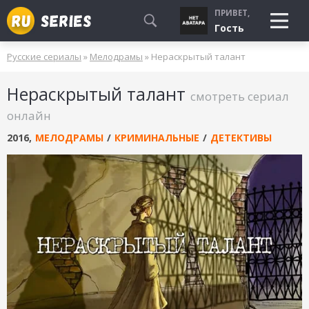
ПРИВЕТ,
Гость
Русские сериалы
»
Мелодрамы
» Нераскрытый талант
СМОТРЮ
Нераскрытый талант
БУДУ СМОТРЕТЬ
смотреть сериал
УЖЕ СМОТРЕЛ
онлайн
2016
,
МЕЛОДРАМЫ
/
КРИМИНАЛЬНЫЕ
/
ДЕТЕКТИВЫ