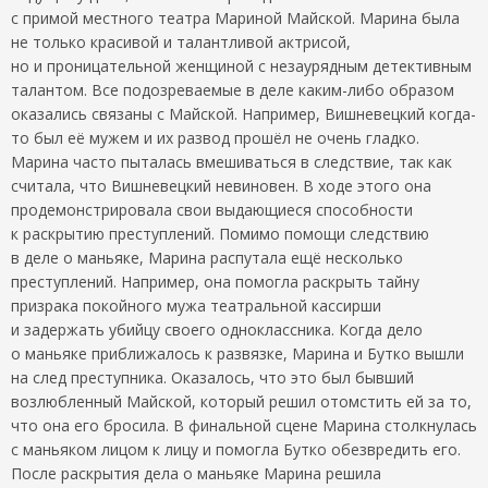
с примой местного театра Мариной Майской. Марина была
не только красивой и талантливой актрисой,
но и проницательной женщиной с незаурядным детективным
талантом. Все подозреваемые в деле каким-либо образом
оказались связаны с Майской. Например, Вишневецкий когда-
то был её мужем и их развод прошёл не очень гладко.
Марина часто пыталась вмешиваться в следствие, так как
считала, что Вишневецкий невиновен. В ходе этого она
продемонстрировала свои выдающиеся способности
к раскрытию преступлений. Помимо помощи следствию
в деле о маньяке, Марина распутала ещё несколько
преступлений. Например, она помогла раскрыть тайну
призрака покойного мужа театральной кассирши
и задержать убийцу своего одноклассника. Когда дело
о маньяке приближалось к развязке, Марина и Бутко вышли
на след преступника. Оказалось, что это был бывший
возлюбленный Майской, который решил отомстить ей за то,
что она его бросила. В финальной сцене Марина столкнулась
с маньяком лицом к лицу и помогла Бутко обезвредить его.
После раскрытия дела о маньяке Марина решила