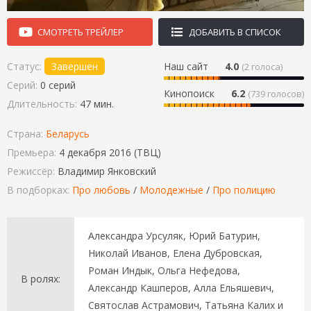
СМОТРЕТЬ ТРЕЙЛЕР
ДОБАВИТЬ В СПИСОК
Статус:
Завершен
Наш сайт
4.0
(
2
голоса)
Серий:
0 серий
Кинопоиск
6.2
(739 голосов)
Длительность:
47 мин.
Страна:
Беларусь
Премьера:
4 декабря 2016 (ТВЦ)
Режиссёр:
Владимир Янковский
В подборках:
Про любовь
/
Молодежные
/
Про полицию
Александра Урсуляк, Юрий Батурин,
Николай Иванов, Елена Дубровская,
Роман Индык, Ольга Нефедова,
В ролях:
Александр Кашперов, Алла Ельяшевич,
Святослав Астрамович, Татьяна Калих и