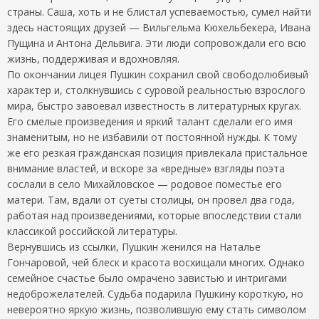
страны. Саша, хоть и не блистал успеваемостью, сумел найти
здесь настоящих друзей — Вильгельма Кюхельбекера, Ивана
Пущина и Антона Дельвига. Эти люди сопровождали его всю
жизнь, поддерживая и вдохновляя.
По окончании лицея Пушкин сохранил свой свободолюбивый
характер и, столкнувшись с суровой реальностью взрослого
мира, быстро завоевал известность в литературных кругах.
Его смелые произведения и яркий талант сделали его имя
знаменитым, но не избавили от постоянной нужды. К тому
же его резкая гражданская позиция привлекала пристальное
внимание властей, и вскоре за «вредные» взгляды поэта
сослали в село Михайловское — родовое поместье его
матери. Там, вдали от суеты столицы, он провел два года,
работая над произведениями, которые впоследствии стали
классикой российской литературы.
Вернувшись из ссылки, Пушкин женился на Наталье
Гончаровой, чей блеск и красота восхищали многих. Однако
семейное счастье было омрачено завистью и интригами
недоброжелателей. Судьба подарила Пушкину короткую, но
невероятно яркую жизнь, позволившую ему стать символом