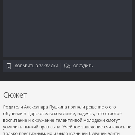
ДОБАВИТЬ В ЗАКЛАДКИ
ОБСУДИТЬ
Сюжет
Родители Александра Пушкина приняли решение о его
обучении в Царскосельском лицее, надеясь, что строгое
воспитание и окружение талантливой молодежи смогут
усмирить пылкий нрав сына. Учебное заведение считалось не
только престижным, но и было кузницей будущей элиты