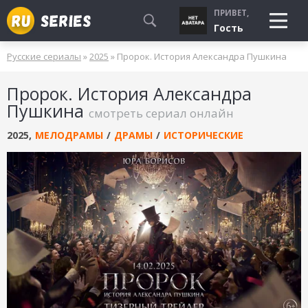
ПРИВЕТ,
Гость
Русские сериалы
»
2025
» Пророк. История Александра Пушкина
СМОТРЮ
Пророк. История Александра
БУДУ СМОТРЕТЬ
Пушкина
смотреть сериал онлайн
УЖЕ СМОТРЕЛ
2025
,
МЕЛОДРАМЫ
/
ДРАМЫ
/
ИСТОРИЧЕСКИЕ