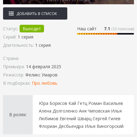
ДОБАВИТЬ В СПИСОК
Статус:
Выходит
Наш сайт
7.1
(
12
голосов)
Серий:
1 серия
Длительность:
1 серия
Страна:
Премьера:
14 февраля 2025
Режиссёр:
Феликс Умаров
В подборках:
Про любовь
Юра Борисов Кай Гетц Роман Васильев
Алена Долголенко Аня Чиповская Илья
В ролях:
Любимов Евгений Шварц Сергей Гилев
Флориан Десбьендра Илья Виногорский