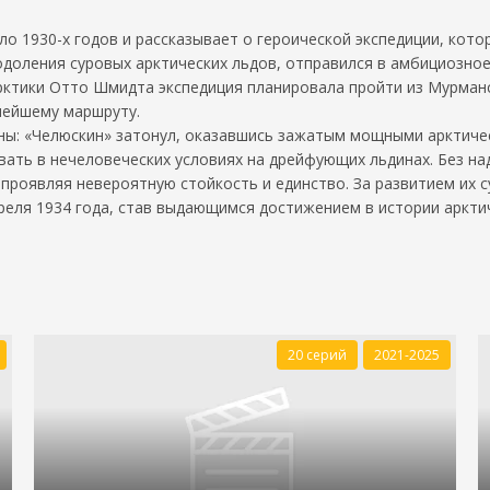
ло 1930-х годов и рассказывает о героической экспедиции, кото
одоления суровых арктических льдов, отправился в амбициозно
рктики Отто Шмидта экспедиция планировала пройти из Мурманс
нейшему маршруту.
ны: «Челюскин» затонул, оказавшись зажатым мощными арктичес
вать в нечеловеческих условиях на дрейфующих льдинах. Без н
 проявляя невероятную стойкость и единство. За развитием их с
реля 1934 года, став выдающимся достижением в истории аркти
20 серий
2021-2025