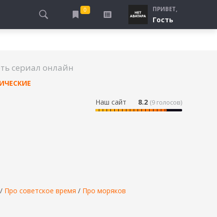
ПРИВЕТ,
0
Гость
АЛЫ
ПРО ПОГРАНИЧНИКОВ
СМОТРЮ
ТЮРЬМА, ЗОНА
БУДУ СМОТРЕТЬ
ть сериал онлайн
СПЕЦСЛУЖБЫ
УЖЕ СМОТРЕЛ
ИЧЕСКИЕ
ДЕСАНТНИКИ, ВДВ
ПРО ШКОЛУ, ПОДРОСТКОВ
Наш сайт
8.2
(
9
голосов)
ПРО БОГАТЫХ И БЕДНЫХ
ПРО СИРОТ
ЛЕЙ
ПРО СПОРТ
/
Про советское время
/
Про моряков