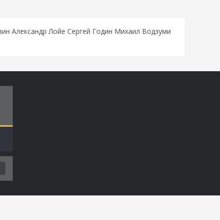
ин Александр Лойе Сергей Годин Михаил Водзуми
Т