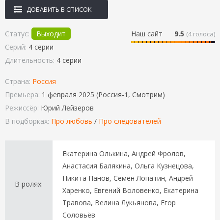
ДОБАВИТЬ В СПИСОК
Статус:
Выходит
Наш сайт
9.5
(
4
голоса)
Серий:
4 серии
Длительность:
4 серии
Страна:
Россия
Премьера:
1 февраля 2025 (Россия-1, Смотрим)
Режиссёр:
Юрий Лейзеров
В подборках:
Про любовь
/
Про следователей
Екатерина Олькина, Андрей Фролов,
Анастасия Балякина, Ольга Кузнецова,
Никита Панов, Семён Лопатин, Андрей
В ролях:
Харенко, Евгений Воловенко, Екатерина
Травова, Велина Лукьянова, Егор
Соловьёв