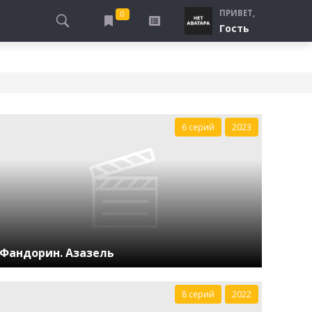
ПРИВЕТ,
0
Гость
АЛЫ
ПРО ПОГРАНИЧНИКОВ
СМОТРЮ
ТЮРЬМА, ЗОНА
БУДУ СМОТРЕТЬ
СПЕЦСЛУЖБЫ
УЖЕ СМОТРЕЛ
ДЕСАНТНИКИ, ВДВ
6 серий
2023
ПРО ШКОЛУ, ПОДРОСТКОВ
ПРО БОГАТЫХ И БЕДНЫХ
ПРО СИРОТ
ЛЕЙ
ПРО СПОРТ
Фандорин. Азазель
8 серий
2022