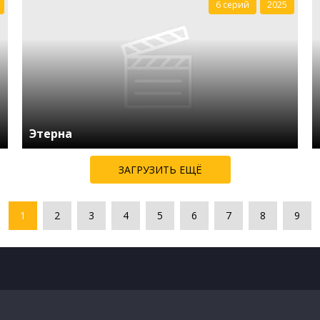
6 серий
2025
Этерна
ЗАГРУЗИТЬ ЕЩЁ
1
2
3
4
5
6
7
8
9