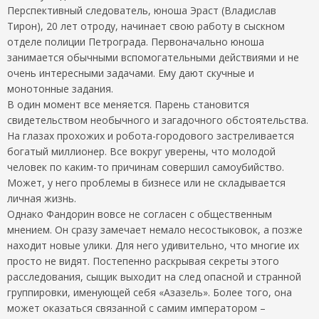
Перспективный следователь, юноша Эраст (Владислав
Тирон), 20 лет отроду, начинает свою работу в сыскном
отделе полиции Петрограда. Первоначально юноша
занимается обычными вспомогательными действиями и не
очень интересными задачами. Ему дают скучные и
монотонные задания.
В один момент все меняется. Парень становится
свидетельством необычного и загадочного обстоятельства.
На глазах прохожих и робота-городового застреливается
богатый миллионер. Все вокруг уверены, что молодой
человек по каким-то причинам совершил самоубийство.
Может, у него проблемы в бизнесе или не складывается
личная жизнь.
Однако Фандорин вовсе не согласен с общественным
мнением. Он сразу замечает немало несостыковок, а позже
находит новые улики. Для него удивительно, что многие их
просто не видят. Постепенно раскрывая секреты этого
расследования, сыщик выходит на след опасной и странной
группировки, именующей себя «Азазель». Более того, она
может оказаться связанной с самим императором –