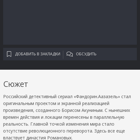
ДОБАВИТЬ В ЗАКЛАДКИ
ОБСУДИТЬ
Сюжет
Российский детективный сериал «Фандорин.Аазазель» стал
оригинальным проектом и экранной реализацией
произведения, созданного Борисом Акуниным. С нынешних
времен действия и локации перенесены в параллельную
реальность. Главной точкой изменения мира стало
отсутствие революционного переворота. Здесь все еще
властвует династия Романовых.