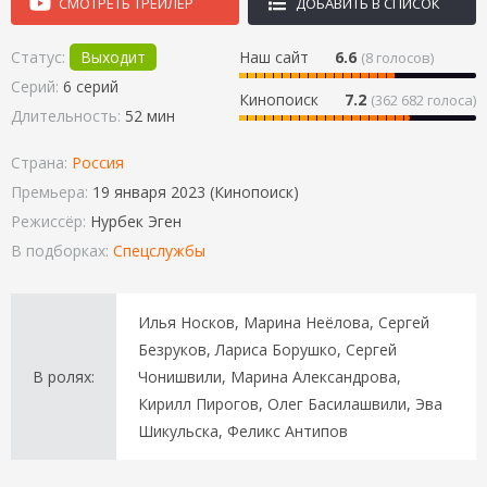
СМОТРЕТЬ ТРЕЙЛЕР
ДОБАВИТЬ В СПИСОК
Статус:
Выходит
Наш сайт
6.6
(
8
голосов)
Серий:
6 серий
Кинопоиск
7.2
(362 682 голоса)
Длительность:
52 мин
Страна:
Россия
Премьера:
19 января 2023 (Кинопоиск)
Режиссёр:
Нурбек Эген
В подборках:
Спецслужбы
Илья Носков, Марина Неёлова, Сергей
Безруков, Лариса Борушко, Сергей
В ролях:
Чонишвили, Марина Александрова,
Кирилл Пирогов, Олег Басилашвили, Эва
Шикульска, Феликс Антипов