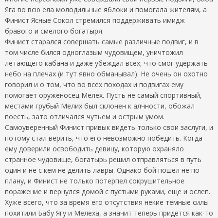
Яга во всю ела молодильные яблоки и помогала жителям, а
Финист Ясные Сокол стремился поддерживать имидж
бравого и смелого богатыря.
Финист старался совершать самые различные подвиг, и в
том числе бился одноглазым чудовищем, уничтожил
летающего кабана и даже убеждал всех, что смог удержать
небо на плечах (и тут явно обманывал). Не очень он охотно
говорил и о том, что во всех походах и подвигах ему
помогает оруженосец Мелех. Пусть не самый спортивный,
местами грубый Мелих был склонен к алчности, обожал
поесть, зато отличался чутьем и острым умом.
Самоуверенный Финист привык видеть только свои заслуги, и
потому стал верить, что его невозможно победить. Когда
ему доверили освободить девицу, которую охраняло
странное чудовище, богатырь решил отправляться в путь
один и не с кем не делить лавры. Однако бой пошел не по
плану, и Финист не только потерпел сокрушительное
поражение и вернулся домой с пустыми руками, еще и ослеп.
Хуже всего, что за время его отсутствия некие темные силы
похитили Бабу Ягу и Мелеха, а значит теперь придется как-то