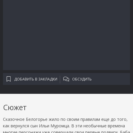
ДОБАВИТЬ В ЗАКЛАДКИ
ОБСУДИТЬ
Сюжет
Сказочное Белогорье жило по своим правилам еще до того,
как вернулся сын Ильи Муромца. В эти необычные времена
многие персонажи уже совершали свои первые подвиги, Баба