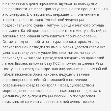
и начинается отрепетированная шумиха по поводу его
ненадежности. Генерал Пригов уверен на сто процентов, что
это диверсия. Его версия подтверждается появлением в
территориальных водах Российской Федерации
подозрительного судна «Нептун». Бойцам элитного отряда
во главе с Батей приказано направиться к месту событий, но
законные требования остановиться проигнорированы.
Остается одно — пойти на штурм провокаторов. Агенту
отечественной разведки по имени Мария удается краем уха
узнать о грандиозном ударе беспилотников, но где он
произойдет — загадка. Приходится внедрять во вражеский
лагерь Бизона, взломав базу КСС, и поменять данные Рэда.
Поступает очередная секретная информация о не случайной
гибели инженера Эрика Хансена, ведущего важные
переговоры с российской кампанией о получении
современных средств контроля. Перед руководством
морских дьяволов поставлена четкая задача — доказать
фальшивку по дискредитации России, но преодолевая
немыслимые капканы справиться с ней очень тяжело.