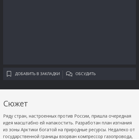
ДОБАВИТЬ В ЗАКЛАДКИ
ОБСУДИТЬ
Сюжет
Ряду стран, настроенных против России, пришла очередная
идея масштабно ей напакостить. Разработан план изгнания
из зоны Арктики богатой на природные ресурсы. Недалеко от
государственной границы взорван компрессор газопровода,