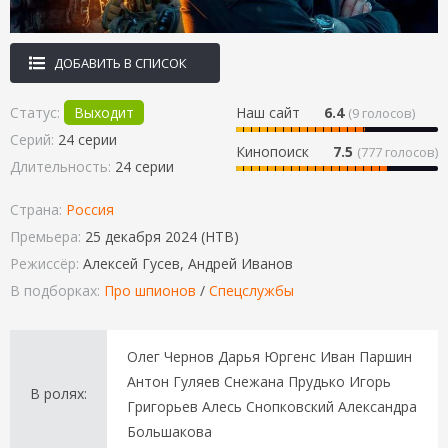
ДОБАВИТЬ В СПИСОК
Статус:
Выходит
Наш сайт
6.4
(
9
голосов)
Серий:
24 серии
Кинопоиск
7.5
(777 голосов)
Длительность:
24 серии
Страна:
Россия
Премьера:
25 декабря 2024 (НТВ)
Режиссёр:
Алексей Гусев, Андрей Иванов
В подборках:
Про шпионов
/
Спецслужбы
Олег Чернов Дарья Юргенс Иван Паршин
Антон Гуляев Снежана Прудько Игорь
В ролях:
Григорьев Алесь Снопковский Александра
Большакова