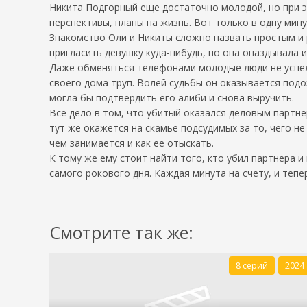
Никита Подгорный еще достаточно молодой, но при э
перспективы, планы на жизнь. Вот только в одну мину
Знакомство Оли и Никиты сложно назвать простым и р
пригласить девушку куда-нибудь, но она опаздывала и 
Даже обменяться телефонами молодые люди не успели,
своего дома труп. Волей судьбы он оказывается подо
могла бы подтвердить его алиби и снова выручить.
Все дело в том, что убитый оказался деловым партне
тут же окажется на скамье подсудимых за то, чего не
чем занимается и как ее отыскать.
К тому же ему стоит найти того, кто убил партнера и
самого рокового дня. Каждая минута на счету, и тепе
Смотрите так же:
8 серий
2024