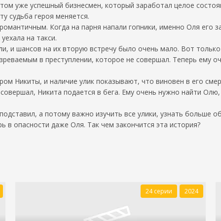
том уже успешный бизнесмен, который заработал целое состояни
ту судьба героя меняется.
омантичным. Когда на парня напали гопники, именно Оля его за
уехала на такси.
 и шансов на их вторую встречу было очень мало. Вот только к
зреваемым в преступлении, которое не совершал. Теперь ему о
ром Никиты, и наличие улик показывают, что виновен в его сме
 совершал, Никита подается в бега. Ему очень нужно найти Олю, 
 подставил, а потому важно изучить все улики, узнать больше о
рь в опасности даже Оля. Так чем закончится эта история?
24 серии
2024