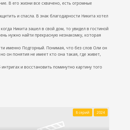
е. В его жизни все схвачено, есть огромные
щитить и спасла. В знак благодарности Никита хотел
огда Никита зашел в свой дом, то увидел в гостиной
чень нужно найти прекрасную незнакомку, которая
рти именно Подгорный. Понимая, что без слов Оли он
но он понятия не имеет кто она такая, где живет,
б интригах и восстановить поминутно картину того
8 серий
2024