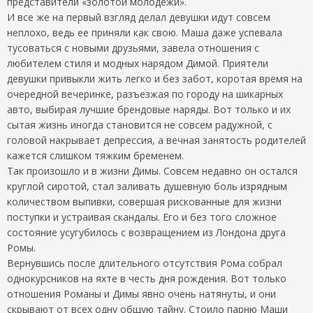
представители «золотой молодежи».
И все же на первый взгляд делал девушки идут совсем
неплохо, ведь ее приняли как свою. Маша даже успевала
тусоваться с новыми друзьями, завела отношения с
любителем стиля и модных нарядом Димой. Приятели
девушки привыкли жить легко и без забот, коротая время на
очередной вечеринке, разъезжая по городу на шикарных
авто, выбирая лучшие брендовые наряды. Вот только и их
сытая жизнь иногда становится не совсем радужной, с
головой накрывает депрессия, а вечная занятость родителей
кажется слишком тяжким бременем.
Так произошло и в жизни Димы. Совсем недавно он остался
круглой сиротой, стал заливать душевную боль изрядным
количеством выпивки, совершая рискованные для жизни
поступки и устраивая скандалы. Его и без того сложное
состояние усугубилось с возвращением из Лондона друга
Ромы.
Вернувшись после длительного отсутствия Рома собрал
однокурсников на яхте в честь дня рождения. Вот только
отношения Романы и Димы явно очень натянуты, и они
скрывают от всех одну общую тайну. Стоило парню Маши