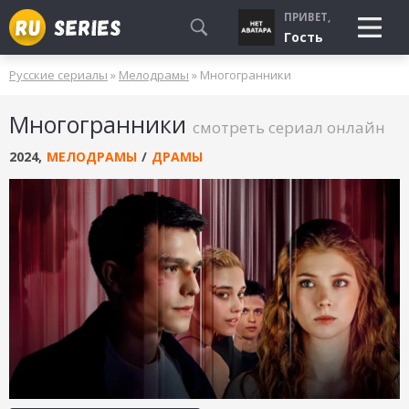
ПРИВЕТ,
Гость
Русские сериалы
»
Мелодрамы
» Многогранники
СМОТРЮ
Многогранники
БУДУ СМОТРЕТЬ
смотреть сериал онлайн
УЖЕ СМОТРЕЛ
2024
,
МЕЛОДРАМЫ
/
ДРАМЫ