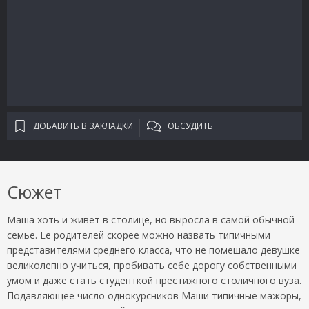
ДОБАВИТЬ В ЗАКЛАДКИ
ОБСУДИТЬ
Сюжет
Маша хоть и живет в столице, но выросла в самой обычной
семье. Ее родителей скорее можно назвать типичными
представителями среднего класса, что не помешало девушке
великолепно учиться, пробивать себе дорогу собственными
умом и даже стать студенткой престижного столичного вуза.
Подавляющее число однокурсников Маши типичные мажоры,