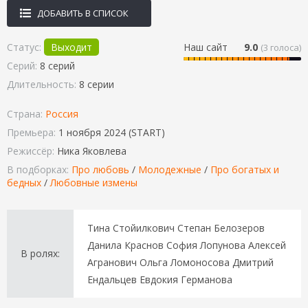
ДОБАВИТЬ В СПИСОК
Статус:
Выходит
Наш сайт
9.0
(
3
голоса)
Серий:
8 серий
Длительность:
8 серии
Страна:
Россия
Премьера:
1 ноября 2024 (START)
Режиссёр:
Ника Яковлева
В подборках:
Про любовь
/
Молодежные
/
Про богатых и
бедных
/
Любовные измены
Тина Стойилкович Степан Белозеров
Данила Краснов София Лопунова Алексей
В ролях:
Агранович Ольга Ломоносова Дмитрий
Ендальцев Евдокия Германова