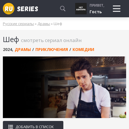
ПРИВЕТ,
Гость
Русские сериалы
»
Драмы
» Шеф
СМОТРЮ
Шеф
БУДУ СМОТРЕТЬ
смотреть сериал онлайн
УЖЕ СМОТРЕЛ
2024
,
ДРАМЫ
/
ПРИКЛЮЧЕНИЯ
/
КОМЕДИИ
ДОБАВИТЬ В СПИСОК