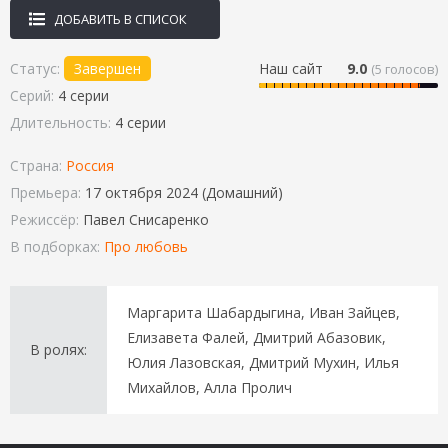
ДОБАВИТЬ В СПИСОК
Статус:
Завершен
Наш сайт
9.0
(
5
голосов)
Серий:
4 серии
Длительность:
4 серии
Страна:
Россия
Премьера:
17 октября 2024 (Домашний)
Режиссёр:
Павел Снисаренко
В подборках:
Про любовь
Маргарита Шабардыгина, Иван Зайцев,
Елизавета Фалей, Дмитрий Абазовик,
В ролях:
Юлия Лазовская, Дмитрий Мухин, Илья
Михайлов, Алла Пролич