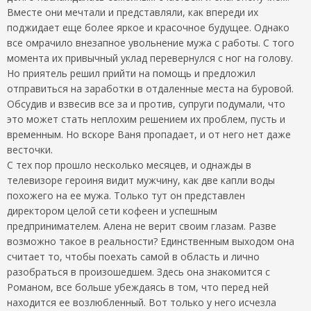
Вместе они мечтали и представляли, как впереди их
поджидает еще более яркое и красочное будущее. Однако
все омрачило внезапное увольнение мужа с работы. С того
момента их привычный уклад перевернулся с ног на голову.
Но приятель решил прийти на помощь и предложил
отправиться на заработки в отдаленные места на буровой.
Обсудив и взвесив все за и против, супруги подумали, что
это может стать неплохим решением их проблем, пусть и
временным. Но вскоре Ваня пропадает, и от него нет даже
весточки.
С тех пор прошло несколько месяцев, и однажды в
телевизоре героиня видит мужчину, как две капли воды
похожего на ее мужа. Только тут он представлен
директором целой сети кофеен и успешным
предпринимателем. Алена не верит своим глазам. Разве
возможно такое в реальности? Единственным выходом она
считает то, чтобы поехать самой в область и лично
разобраться в произошедшем. Здесь она знакомится с
Романом, все больше убеждаясь в том, что перед ней
находится ее возлюбленный. Вот только у него исчезла