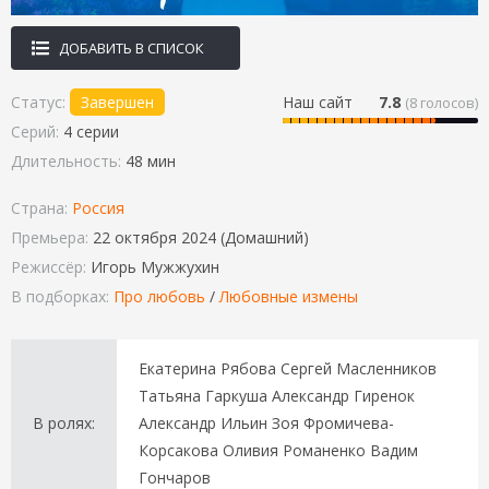
ДОБАВИТЬ В СПИСОК
Статус:
Завершен
Наш сайт
7.8
(
8
голосов)
Серий:
4 серии
Длительность:
48 мин
Страна:
Россия
Премьера:
22 октября 2024 (Домашний)
Режиссёр:
Игорь Мужжухин
В подборках:
Про любовь
/
Любовные измены
Екатерина Рябова Сергей Масленников
Татьяна Гаркуша Александр Гиренок
В ролях:
Александр Ильин Зоя Фромичева-
Корсакова Оливия Романенко Вадим
Гончаров