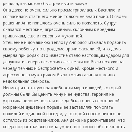
решила, как можно быстрее выйти замуж.
Она даже не очень сильно присматривалась к Василию, и
согласилась стать его женой толком не зная парня. О своем
решении Анне пришлось очень сильно пожалеть. Супруг
оказался жестоким, агрессивным, склонным к вредным
привычкам, еще и неверным мужчиной.
Утешение и домашнюю теплоту Аня рассчитывала подарить
своему ребенку, но в роддоме врачи сказали ей, что дочь
умерла при родах. Это известие стало настоящим ударом для
девушки, и теперь несколько лет ее жизни были похожи на
череду темных и беспросветных дней. Кроме жесткого и
агрессивного мужа рядом была только алчная и вечно
недовольная свекровь.
Несмотря на такую враждебности мира и людей, который
должны были бы ценить Анну и ее чувства, героиня не
утратила человечность и всегда была очень отзывчивой.
Искренние душевные порывы ее заставляли помогать
пожилой и одинокой соседки, у которой совсем никого не
осталось из родственников. Аня даже не рассчитывала, что
когда возрастная женщина умрет, всю свою собственность