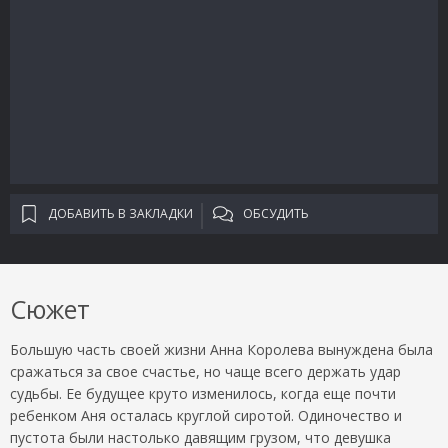
ДОБАВИТЬ В ЗАКЛАДКИ
ОБСУДИТЬ
Сюжет
Большую часть своей жизни Анна Королева вынуждена была
сражаться за свое счастье, но чаще всего держать удар
судьбы. Ее будущее круто изменилось, когда еще почти
ребенком Аня осталась круглой сиротой. Одиночество и
пустота были настолько давящим грузом, что девушка