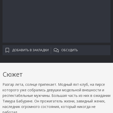
ДОБАВИТЬ В ЗАКЛАДКИ
ОБСУДИТЬ
Сюжет
Разгар лета, солнце припекает. Модный яхт-клуб, на пирсе
которого уже собрались девушки модельной внешности и
респектабельные мужчины. Большая часть из них в ожидании
Тимура Бабурине. Он прожигатель жизни, завидный жених,
наследник огромного состояния, который никогда не
работал.