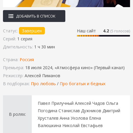
ДОБАВИТЬ В СПИСОК
Статус:
Завершен
Наш сайт
4.2
(
5
голосов)
Серий:
1 серия
Длительность:
1 ч 30 мин
Страна:
Россия
Премьера:
18 июля 2024, «Атмосфера кино» (Первый канал)
Режиссёр:
Алексей Пиманов
В подборках:
Про любовь
/
Про богатых и бедных
Павел Прилучный Алексей Чадов Ольга
Погодина Станислав Дужников Дмитрий
В ролях:
Хрусталев Анна Уколова Елена
Валюшкина Николай Евстафьев