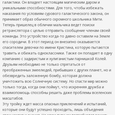
галактики. Он владеет настоящим магическим даром и
уникальными способностями. Для того, чтобы избежать
наказания по условиям сурового галактического закона, он
принимает образ обычного скромного школьника Мити.
Теперь пришелец в обличии мальчика ведет поиски
ретранслятора с целью отправить сообщение членам своей
команды. Это устройство когда-то давно оставили на Земле
его сородичи. В этот период он внезапно оказывается
спасителем девочки по имени Кристина, которую пытаются
травить и обижать одноклассники. Также он попадает в одну
компанию с задиристым и хулиганистым парнишкой Колей.
Друзьям необходимо не только спрятаться от
преображенных змеелюдей, прибывших с других планет, но и
обезвредить заложенную бомбу, которая должна
уничтожить всю Солнечную систему. Но спасти мир можно
только тогда, когда они поймут, что искренняя дружба и
взаимопомощь способны решить даже проблемы вселенских
масштабов.
Эту тройку ждет масса опасных приключений и испытаний,
которые они будут успешно проходить, лишь объедения