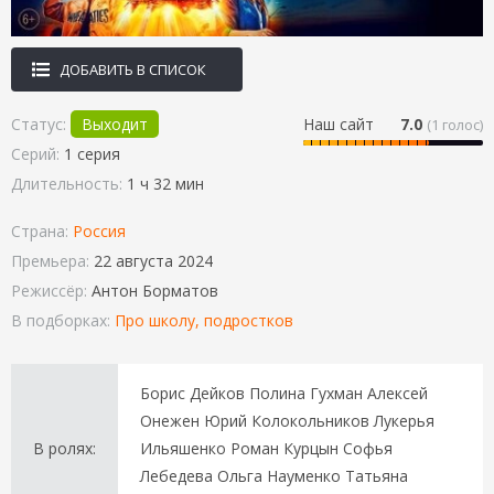
ДОБАВИТЬ В СПИСОК
Статус:
Выходит
Наш сайт
7.0
(
1
голос)
Серий:
1 серия
Длительность:
1 ч 32 мин
Страна:
Россия
Премьера:
22 августа 2024
Режиссёр:
Антон Борматов
В подборках:
Про школу, подростков
Борис Дейков Полина Гухман Алексей
Онежен Юрий Колокольников Лукерья
В ролях:
Ильяшенко Роман Курцын Софья
Лебедева Ольга Науменко Татьяна