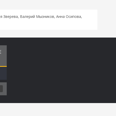
я Зверева, Валерий Мызников, Анна Осипова,
Е
Т