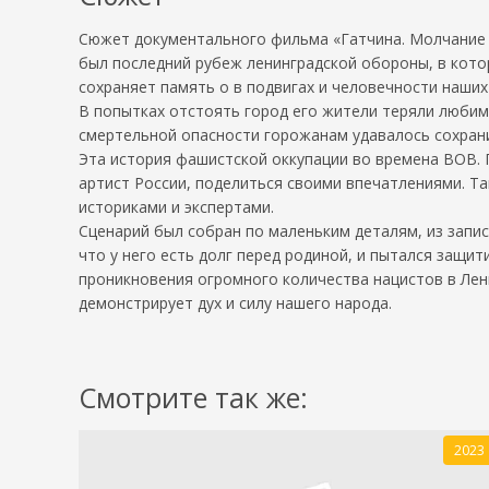
Сюжет документального фильма «Гатчина. Молчание С
был последний рубеж ленинградской обороны, в котор
сохраняет память о в подвигах и человечности наших
В попытках отстоять город его жители теряли любим
смертельной опасности горожанам удавалось сохрани
Эта история фашистской оккупации во времена ВОВ.
артист России, поделиться своими впечатлениями. Та
историками и экспертами.
Сценарий был собран по маленьким деталям, из запис
что у него есть долг перед родиной, и пытался защит
проникновения огромного количества нацистов в Лени
демонстрирует дух и силу нашего народа.
Смотрите так же:
2023