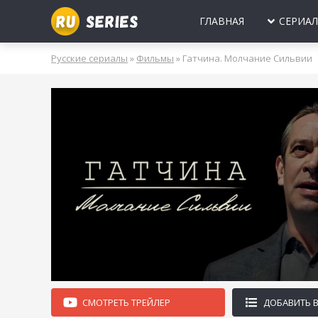
ГЛАВНАЯ
СЕРИА
МИНИ-СЕРИА
Б
Русские сериалы
»
Фильмы
» Гатчина. Молчание Сильвии
2025
2024
2023
2022
2021
2020
ПРО ЛЮБОВЬ
Б
МОЛОДЕЖНЫ
В
РОССИЯ
УКРАИНА
БЕЛАРУСЬ
СССР
НОВОГОДНИЕ
Д
ПРО ВРАЧЕЙ
Д
ПРО ДЕРЕВН
ПРО ШПИОНО
ЛЮБОВНЫЕ И
СМОТРЕТЬ ТРЕЙЛЕР
ДОБАВИТЬ 