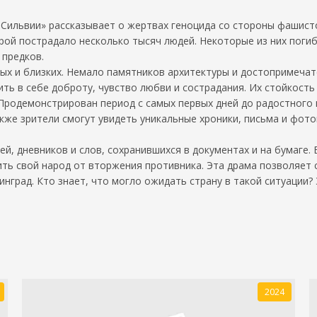
ильвии» рассказывает о жертвах геноцида со стороны фашистов,
ой пострадало несколько тысяч людей. Некоторые из них погибл
 предков.
ых и близких. Немало памятников архитектуры и достопримечат
ть в себе доброту, чувство любви и сострадания. Их стойкость
 Продемонстрирован период с самых первых дней до радостного
кже зрители смогут увидеть уникальные хроники, письма и фотог
ей, дневников и слов, сохранившихся в документах и на бумаге.
ить свой народ от вторжения противника. Эта драма позволяет с
нград. Кто знает, что могло ожидать страну в такой ситуации?
2024