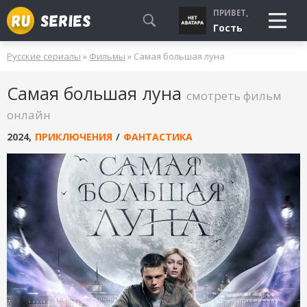
ПРИВЕТ,
Гость
Русские сериалы
»
Фильмы
» Самая большая луна
СМОТРЮ
Самая большая луна
БУДУ СМОТРЕТЬ
смотреть фильм
УЖЕ СМОТРЕЛ
онлайн
2024
,
ПРИКЛЮЧЕНИЯ
/
ФАНТАСТИКА