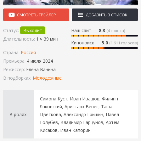
СМОТРЕТЬ ТРЕЙЛЕР
ДОБАВИТЬ В СПИСОК
Статус:
Выходит
Наш сайт
8.3
(
4
голоса)
Длительность:
1 ч 39 мин
Кинопоиск
5.0
(1 611 голосов)
Страна:
Россия
Премьера:
4 июля 2024
Режиссёр:
Елена Ванина
В подборках:
Молодежные
Симона Куст, Иван Ивашов, Филипп
Янковский, Аристарх Венес, Таша
В ролях:
Цветкова, Александр Гришин, Павел
Голубев, Владимир Гарцунов, Артём
Кисаков, Иван Капорин