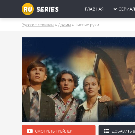
ГЛАВНАЯ
СЕРИА
МИНИ-СЕРИА
Б
Русские сериалы
»
Драмы
» Чистые руки
2025
2024
2023
2022
2021
2020
ПРО ЛЮБОВЬ
Б
МОЛОДЕЖНЫ
В
РОССИЯ
УКРАИНА
БЕЛАРУСЬ
СССР
НОВОГОДНИЕ
Д
ПРО ВРАЧЕЙ
Д
ПРО ДЕРЕВН
ПРО ШПИОНО
ЛЮБОВНЫЕ И
СМОТРЕТЬ ТРЕЙЛЕР
ДОБАВИТЬ 