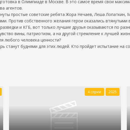
готовка в Олимпиаде в Москве. В это самое время свои максим
ва агентов.
нуты простые советские ребята Жора Нечаев, Леша Лопаткин, Ма
ами. Против собственного желания герои оказались втянутыми в
азведки и КГБ, вот только лучшие друзья оказываются по разн
ство вины, патриотизм, а на другой стремление к лучшей жизни
ля любого человека ценности?
ь станут буднями для этих людей. Кто пройдет испытание на сов
4 серии
2025