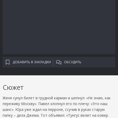
ДОБАВИТЬ В ЗАКЛАДКИ
ОБСУДИТЬ
Сюжет
Женя сунул билет в грудной карман и шепнул: «Не знаю, как
переживу Москву». Павел хлопнул его по плечу: «Это наш
шанс». Юра уже ждал на перроне, ссучив в руках старую
папку – дела Джема. Тот объявил: «Тунгус велит на ковер.