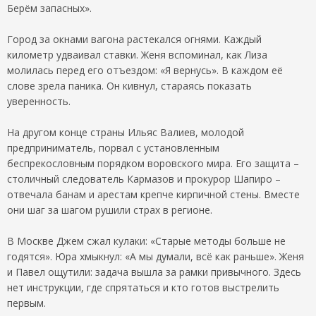
Берём запасных».
Город за окнами вагона растекался огнями. Каждый
километр удваивал ставки. Женя вспоминал, как Лиза
молилась перед его отъездом: «Я вернусь». В каждом её
слове зрела паника. Он кивнул, стараясь показать
уверенность.
На другом конце страны Ильяс Валиев, молодой
предприниматель, порвал с установленным
беспрекословным порядком воровского мира. Его защита –
столичный следователь Кармазов и прокурор Шапиро –
отвечала банам и арестам крепче кирпичной стены. Вместе
они шаг за шагом рушили страх в регионе.
В Москве Джем сжал кулаки: «Старые методы больше не
годятся». Юра хмыкнул: «А мы думали, всё как раньше». Женя
и Павел ощутили: задача вышла за рамки привычного. Здесь
нет инструкции, где спрятаться и кто готов выстрелить
первым.