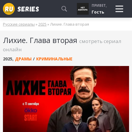
ПРИВЕТ,
Гость
Русские сериалы
»
2025
» Лихие. Глава вторая
СМОТРЮ
Лихие. Глава вторая
БУДУ СМОТРЕТЬ
смотреть сериал
УЖЕ СМОТРЕЛ
онлайн
2025
,
ДРАМЫ
/
КРИМИНАЛЬНЫЕ