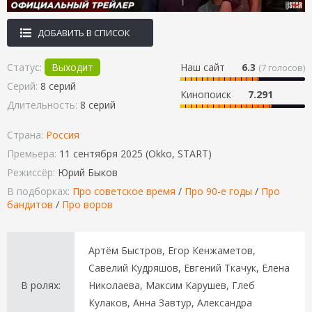
ДОБАВИТЬ В СПИСОК
Статус:
Выходит
Наш сайт
6.3
(
7
голосов)
Серий:
8 серий
Кинопоиск
7.291
Длительность:
8 серий
Страна:
Россия
Премьера:
11 сентября 2025 (Okko, START)
Режиссёр:
Юрий Быков
В подборках:
Про советское время
/
Про 90-е годы
/
Про
бандитов
/
Про воров
Артём Быстров, Егор Кенжаметов,
Савелий Кудряшов, Евгений Ткачук, Елена
В ролях:
Николаева, Максим Карушев, Глеб
Кулаков, Анна Завтур, Александра