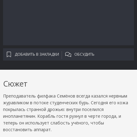
ДОБАВИТЬ В ЗАКЛАДКИ
ОБСУДИТЬ
Сюжет
Преподаватель филфака Семёнов всегда казался нервным
журавликом в потоке студенческих бурь. Сегодня его кожа
покрылась странной дрожью: внутри поселился
инопланетянин. Корабль гостя рухнул в черте города, и
теперь он использует слабость учёного, чтобы
восстановить аппарат.