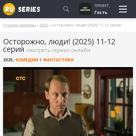
ПРИВЕТ,
Гость
Русские сериалы
»
2025
» Осторожно, люди! (2025) 11-12 серия
СМОТРЮ
Осторожно, люди! (2025) 11-12
БУДУ СМОТРЕТЬ
серия
смотреть сериал онлайн
УЖЕ СМОТРЕЛ
2025
,
КОМЕДИИ
/
ФАНТАСТИКА