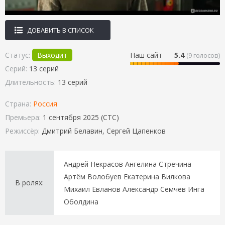
ДОБАВИТЬ В СПИСОК
Статус:
Выходит
Наш сайт
5.4
(
9
голосов)
Серий:
13 серий
Длительность:
13 серий
Страна:
Россия
Премьера:
1 сентября 2025 (СТС)
Режиссёр:
Дмитрий Белавин, Сергей Цапенков
Андрей Некрасов Ангелина Стречина
Артём Волобуев Екатерина Вилкова
В ролях:
Михаил Евланов Александр Семчев Инга
Оболдина