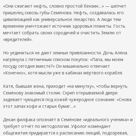
«Они сжигают нефть, словно простой бензин…» — шепчет
пришелец сквозь губы Семёнова. Нефть, создавалась его
цивилизацией как универсальное лекарство. А люди тем
временем уничтожают источник здоровья планеты. Гость
мечтает собрать своих сородичей и очистить Землю от
«вредителей».
Но уединиться не дают земные привязанности. Дочь Алёна
нагрянула с пятничным списком покупок: «Папа, мы моем
посуду сегодня вместе?» Он машинально отвечает
«Конечно», хотя мысли уже в кабинах мёртвого корабля.
Катя, бывшая жена, приходит «на минутку», чтобы вернуть
Семёнову знакомый столик. Скрип открываемой двери
задевает чующееся под кожей чужеродное сознание: «Снова
этот запах кофе и старых бумаг…»
Декан филфака опознаёт в Семёнове «идеального ученика» и
требует отчёт по методологии. Уфолог-комендант
общежития придирается к расписанию лекций, подозревая,