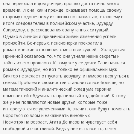
она переехала в дом дочери, прошло достаточно много
времени. И она, как и прежде, оказывает помощь своему
старому подопечному из школы по шахматам, ставшему в
итоге следователем в полицейском участке, Эдуарду
Свиридову, в расследованиях запутанных ситуаций.
Однако в личной и привычной жизни изменения успели
произойти. Во-первых, пенсионерка прекратила
романтические отношения с местным судьей – Холодовым.
Причиной оказалось то, что она узнала некие секреты и
тайны из его прошлого. К тому же у ее дочки Тани начался
роман с Эдуардом, но вот только ее официальный муж
Виктор не желает отпускать девушку, и намерен вернуться в
семью. Проблем и сложностей становится все больше, но
математический и аналитический склад ума героини
помогает ей обдумывать правильный ход действий. К тому
же у нее появляются новые друзья, которые тоже
интересуются ее увлечениями. А, значит, они будут помогать
бороться со злом и наказывать виновных.
Несмотря на возраст, Агата Денисовна чувствует себя
свободной и счастливой. Ведь у нее есть все то, о чем