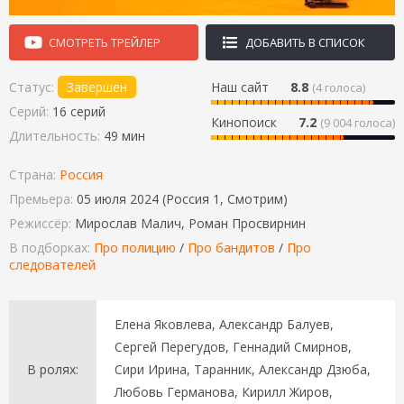
СМОТРЕТЬ ТРЕЙЛЕР
ДОБАВИТЬ В СПИСОК
Статус:
Завершен
Наш сайт
8.8
(
4
голоса)
Серий:
16 серий
Кинопоиск
7.2
(9 004 голоса)
Длительность:
49 мин
Страна:
Россия
Премьера:
05 июля 2024 (Россия 1, Смотрим)
Режиссёр:
Мирослав Малич, Роман Просвирнин
В подборках:
Про полицию
/
Про бандитов
/
Про
следователей
Елена Яковлева, Александр Балуев,
Сергей Перегудов, Геннадий Смирнов,
В ролях:
Сири Ирина, Таранник, Александр Дзюба,
Любовь Германова, Кирилл Жиров,