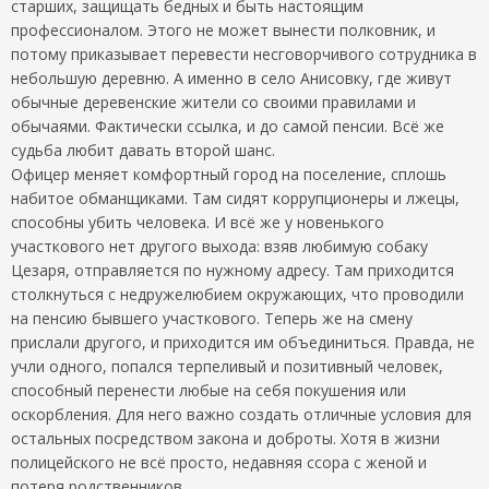
старших, защищать бедных и быть настоящим
профессионалом. Этого не может вынести полковник, и
потому приказывает перевести несговорчивого сотрудника в
небольшую деревню. А именно в село Анисовку, где живут
обычные деревенские жители со своими правилами и
обычаями. Фактически ссылка, и до самой пенсии. Всё же
судьба любит давать второй шанс.
Офицер меняет комфортный город на поселение, сплошь
набитое обманщиками. Там сидят коррупционеры и лжецы,
способны убить человека. И всё же у новенького
участкового нет другого выхода: взяв любимую собаку
Цезаря, отправляется по нужному адресу. Там приходится
столкнуться с недружелюбием окружающих, что проводили
на пенсию бывшего участкового. Теперь же на смену
прислали другого, и приходится им объединиться. Правда, не
учли одного, попался терпеливый и позитивный человек,
способный перенести любые на себя покушения или
оскорбления. Для него важно создать отличные условия для
остальных посредством закона и доброты. Хотя в жизни
полицейского не всё просто, недавняя ссора с женой и
потеря родственников.