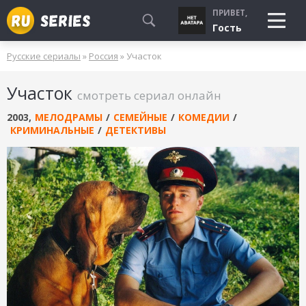
ПРИВЕТ,
Гость
Русские сериалы
»
Россия
» Участок
СМОТРЮ
Участок
БУДУ СМОТРЕТЬ
смотреть сериал онлайн
УЖЕ СМОТРЕЛ
2003
,
МЕЛОДРАМЫ
/
СЕМЕЙНЫЕ
/
КОМЕДИИ
/
КРИМИНАЛЬНЫЕ
/
ДЕТЕКТИВЫ