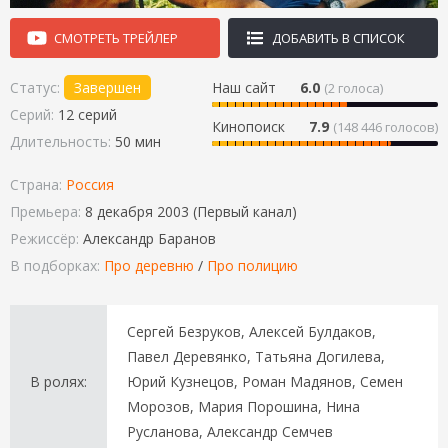
СМОТРЕТЬ ТРЕЙЛЕР
ДОБАВИТЬ В СПИСОК
Статус:
Завершен
Наш сайт
6.0
(
2
голоса)
Серий:
12 серий
Кинопоиск
7.9
(148 446 голосов)
Длительность:
50 мин
Страна:
Россия
Премьера:
8 декабря 2003 (Первый канал)
Режиссёр:
Александр Баранов
В подборках:
Про деревню
/
Про полицию
Сергей Безруков, Алексей Булдаков,
Павел Деревянко, Татьяна Догилева,
В ролях:
Юрий Кузнецов, Роман Мадянов, Семен
Морозов, Мария Порошина, Нина
Русланова, Александр Семчев