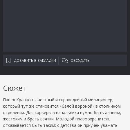
ДОБАВИТЬ В ЗАКЛАДКИ
ОБСУДИТЬ
Сюжет
Павел Кравцов – честный и справедливый милиционер,
который тут же становится «белой вороной» в столичном
отделении. Для карьеры в начальники нужно быть алчным,
жестоким и брать взятки. Молодой правоохранитель
отказывается быть таким: с детства он приучен уважать