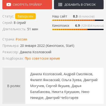
СМОТРЕТЬ ТРЕЙЛЕР
ДОБАВИТЬ В СПИСОК
Статус:
Завершен
Наш сайт
8.3
(
6
голосов)
Серий:
8 серий
Кинопоиск
6.9
(129 834 голоса)
Длительность:
51 мин
Страна:
Россия
Премьера:
20 января 2022 (Кинопоиск, Start)
Режиссёр:
Данила Козловский
В подборках:
Про советское время
Данила Козловский, Андрей Смоляков,
Филипп Янковский, Ольга Зуева, Дмитрий
В ролях:
Могучев, Сергей Якушев, Дарья
Балабанова, Никита Кукушкин, Нино
Нинидзе, Дмитрий Чеботарёв