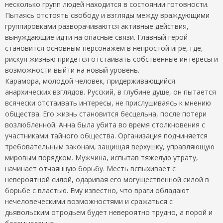
несколько групп людей находится в состоянии готовности.
Пытаясь отстоять свободу и взгляды между враждующими
группировками разворачиваются активные действия,
вынуждающие идти на опасные связи. Главный герой
становится основным персонажем в непростой игре, где,
рискуя жизнью придется отстаивать собственные интересы и
возможности выйти на новый уровень.
Карамора, молодой человек, придерживающийся
анархических взглядов. Русский, в глубине душе, он пытается
всячески отстаивать интересы, не прислушиваясь к мнению
общества. Его жизнь становится бесцельна, после потери
возлюбленной. Анна была убита во время столкновения с
участниками тайного общества. Организация подчиняется
требовательным законам, защищая верхушку, управляющую
мировым порядком. Мужчина, испытав тяжелую утрату,
начинает отчаянную борьбу. Месть вспыхивает с
невероятной силой, одаривая его могущественной силой в
борьбе с властью. Ему известно, что враги обладают
нечеловеческими возможностями и сражаться с
дьявольским отродьем будет невероятно трудно, а порой и