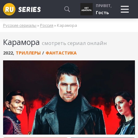
ПРИВЕТ,
Гость
Русские сериалы
»
Россия
» Карамора
СМОТРЮ
Карамора
БУДУ СМОТРЕТЬ
смотреть сериал онлайн
УЖЕ СМОТРЕЛ
2022
,
ТРИЛЛЕРЫ
/
ФАНТАСТИКА