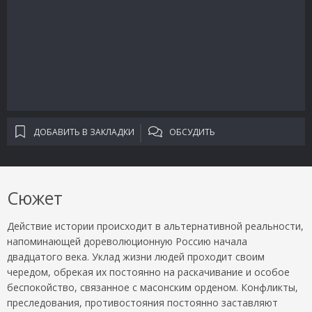
ДОБАВИТЬ В ЗАКЛАДКИ
ОБСУДИТЬ
Сюжет
Действие истории происходит в альтернативной реальности,
напоминающей дореволюционную Россию начала
двадцатого века. Уклад жизни людей проходит своим
чередом, обрекая их постоянно на раскачивание и особое
беспокойство, связанное с масонским орденом. Конфликты,
преследования, противостояния постоянно заставляют