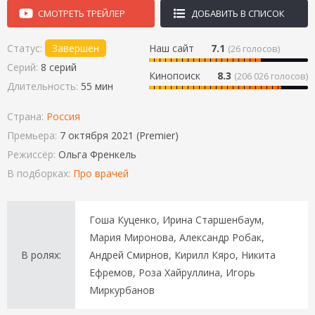
СМОТРЕТЬ ТРЕЙЛЕР
ДОБАВИТЬ В СПИСОК
Статус:
Завершен
Наш сайт
7.1
(
26
голосов)
Серий:
8 серий
Кинопоиск
8.3
(206 026 голосов)
Длительность:
55 мин
Страна:
Россия
Премьера:
7 октября 2021 (Premier)
Режиссёр:
Ольга Френкель
В подборках:
Про врачей
Гоша Куценко, Ирина Старшенбаум,
Мария Миронова, Александр Робак,
В ролях:
Андрей Смирнов, Кирилл Кяро, Никита
Ефремов, Роза Хайруллина, Игорь
Миркурбанов