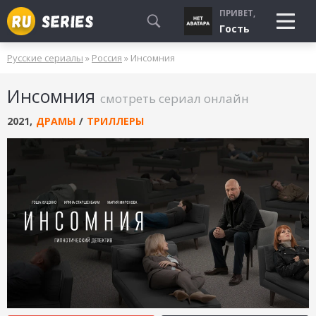
ПРИВЕТ,
Гость
Русские сериалы
»
Россия
» Инсомния
СМОТРЮ
Инсомния
БУДУ СМОТРЕТЬ
смотреть сериал онлайн
УЖЕ СМОТРЕЛ
2021
,
ДРАМЫ
/
ТРИЛЛЕРЫ