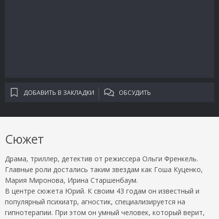
ДОБАВИТЬ В ЗАКЛАДКИ
ОБСУДИТЬ
Сюжет
Драма, триллер, детектив от режиссера Ольги Френкель.
Главные роли достались таким звездам как Гоша Куценко,
Мария Миронова, Ирина Старшенбаум.
В центре сюжета Юрий. К своим 43 годам он известный и
популярный психиатр, агностик, специализируется на
гипнотерапии. При этом он умный человек, который верит,