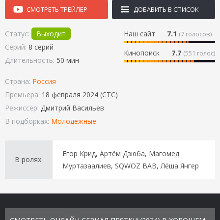
СМОТРЕТЬ ТРЕЙЛЕР
ДОБАВИТЬ В СПИСОК
Статус:
Выходит
Наш сайт
7.1
(
7
голосов)
Серий:
8 серий
Кинопоиск
7.7
(551 голос)
Длительность:
50 мин
Страна:
Россия
Премьера:
18 февраля 2024 (СТС)
Режиссёр:
Дмитрий Васильев
В подборках:
Молодежные
Егор Крид, Артём Дзюба, Магомед
В ролях:
Муртазаалиев, SQWOZ BAB, Лёша Янгер