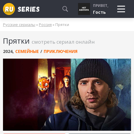
ПРИВЕТ,
Гость
Русские сериалы
»
Россия
» Прятки
СМОТРЮ
Прятки
БУДУ СМОТРЕТЬ
смотреть сериал онлайн
УЖЕ СМОТРЕЛ
2024
,
СЕМЕЙНЫЕ
/
ПРИКЛЮЧЕНИЯ