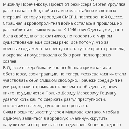
Михаилу Пореченкову. Проект от режиссера Сергея Урсуляка
рассказывает об одной из самых масштабных и сложных
операций, которую проводил СМЕРШ послевоенной Одессе.
Страшная и кровопролитная война осталась в прошлом, но
расслабляться слишком рано. К 1946 году Одесса уже давно
была свободна от захватчиков, но говорить о мирном
существовании еще совсем рано. Все потому, что за
военные годы местная преступность тут не просто расцвела,
а окрепла и почувствовала себя в роли полноправных
хозяев.
В Одессе всегда была очень особенная криминальная
обстановка, свои традиции, но теперь «хозяева жизни» стали
чувствовать себя слишком свободно. Грабежи среди дня на
улицах, кражи в трамваях стали чем-то обыденным, чему
никто не удивляется. Только Давиду Марковичу Гоцману
удается хоть как-то сдержать разгул преступности,
поскольку он легенда уголовного розыска.
Силы и решительности у героя Машкова хватало, чтобы в
одиночку заявиться в воровскую «малину», скрутить
нарушителя и отправить его в отделение. Конечно, одного