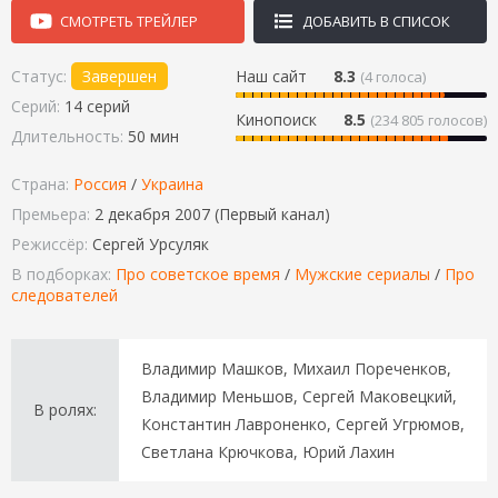
СМОТРЕТЬ ТРЕЙЛЕР
ДОБАВИТЬ В СПИСОК
Статус:
Завершен
Наш сайт
8.3
(
4
голоса)
Серий:
14 серий
Кинопоиск
8.5
(234 805 голосов)
Длительность:
50 мин
Страна:
Россия
/
Украина
Премьера:
2 декабря 2007 (Первый канал)
Режиссёр:
Сергей Урсуляк
В подборках:
Про советское время
/
Мужские сериалы
/
Про
следователей
Владимир Машков, Михаил Пореченков,
Владимир Меньшов, Сергей Маковецкий,
В ролях:
Константин Лавроненко, Сергей Угрюмов,
Светлана Крючкова, Юрий Лахин