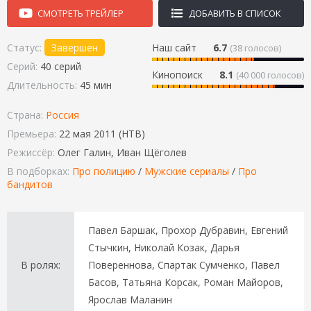
СМОТРЕТЬ ТРЕЙЛЕР
ДОБАВИТЬ В СПИСОК
Статус:
Завершен
Наш сайт
6.7
(
38
голосов)
Серий:
40 серий
Кинопоиск
8.1
(40 000 голосов)
Длительность:
45 мин
Страна:
Россия
Премьера:
22 мая 2011 (НТВ)
Режиссёр:
Олег Галин, Иван Щёголев
В подборках:
Про полицию
/
Мужские сериалы
/
Про
бандитов
Павел Баршак, Прохор Дубравин, Евгений
Стычкин, Николай Козак, Дарья
В ролях:
Повереннова, Спартак Сумченко, Павел
Басов, Татьяна Корсак, Роман Майоров,
Ярослав Маланин