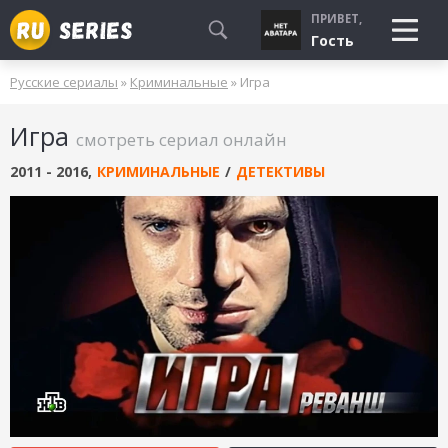
ПРИВЕТ,
Гость
Русские сериалы
»
Криминальные
» Игра
СМОТРЮ
Игра
БУДУ СМОТРЕТЬ
смотреть сериал онлайн
УЖЕ СМОТРЕЛ
2011 - 2016
,
КРИМИНАЛЬНЫЕ
/
ДЕТЕКТИВЫ