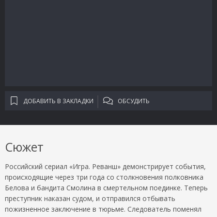
ДОБАВИТЬ В ЗАКЛАДКИ
ОБСУДИТЬ
Сюжет
Российский сериал «Игра. Реванш» демонстрирует события,
происходящие через три года со столкновения полковника
Белова и бандита Смолина в смертельном поединке. Теперь
преступник наказан судом, и отправился отбывать
пожизненное заключение в тюрьме. Следователь поменял