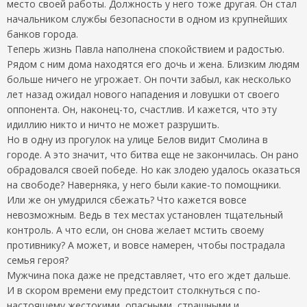
место своей работы. Должность у него тоже другая. Он стал
начальником службы безопасности в одном из крупнейших
банков города.
Теперь жизнь Павла наполнена спокойствием и радостью.
Рядом с ним дома находятся его дочь и жена. Близким людям
больше ничего не угрожает. Он почти забыл, как несколько
лет назад ожидал нового нападения и ловушки от своего
оппонента. Он, наконец-то, счастлив. И кажется, что эту
идиллию никто и ничто не может разрушить.
Но в одну из прогулок на улице Белов видит Смолина в
городе. А это значит, что битва еще не закончилась. Он рано
обрадовался своей победе. Но как злодею удалось оказаться
на свободе? Наверняка, у него были какие-то помощники.
Или же он умудрился сбежать? Что кажется вовсе
невозможным. Ведь в тех местах установлен тщательный
контроль. А что если, он снова желает мстить своему
противнику? А может, и вовсе намерен, чтобы пострадала
семья героя?
Мужчина пока даже не представляет, что его ждет дальше.
И в скором времени ему предстоит столкнуться с по-
настоящему жестокими, опасными, страшными и