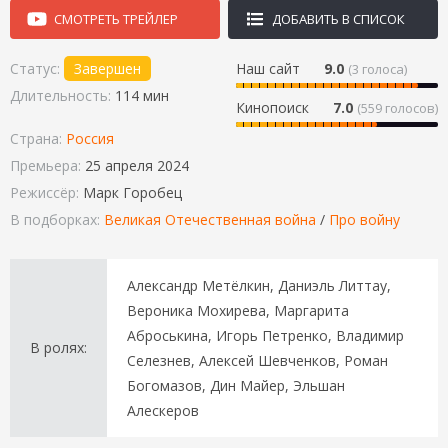
СМОТРЕТЬ ТРЕЙЛЕР
ДОБАВИТЬ В СПИСОК
Статус:
Завершен
Наш сайт
9.0
(
3
голоса)
Длительность:
114 мин
Кинопоиск
7.0
(559 голосов)
Страна:
Россия
Премьера:
25 апреля 2024
Режиссёр:
Марк Горобец
В подборках:
Великая Отечественная война
/
Про войну
Александр Метёлкин, Даниэль Литтау,
Вероника Мохирева, Маргарита
Аброськина, Игорь Петренко, Владимир
В ролях:
Селезнев, Алексей Шевченков, Роман
Богомазов, Дин Майер, Эльшан
Алескеров