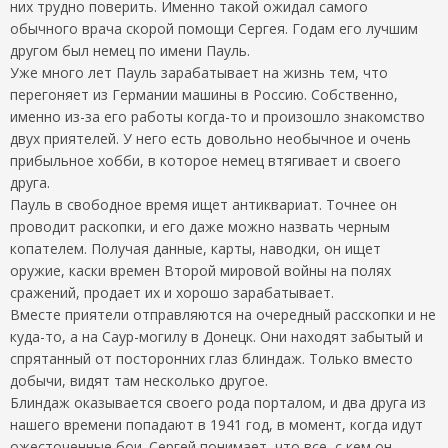
них трудно поверить. Именно такой ожидал самого
обычного врача скорой помощи Сергея. Годам его лучшим
другом был немец по имени Пауль.
Уже много лет Пауль зарабатывает на жизнь тем, что
перегоняет из Германии машины в Россию. Собственно,
именно из-за его работы когда-то и произошло знакомство
двух приятелей. У него есть довольно необычное и очень
прибыльное хобби, в которое немец втягивает и своего
друга.
Пауль в свободное время ищет антиквариат. Точнее он
проводит раскопки, и его даже можно назвать черным
копателем. Получая данные, карты, наводки, он ищет
оружие, каски времен Второй мировой войны на полях
сражений, продает их и хорошо зарабатывает.
Вместе приятели отправляются на очередный расскопки и не
куда-то, а на Саур-могилу в Донецк. Они находят забытый и
спрятанный от посторонних глаз блиндаж. Только вместо
добычи, видят там несколько другое.
Блиндаж оказывается своего рода порталом, и два друга из
нашего времени попадают в 1941 год, в момент, когда идут
ожесточенные бои. Сергей понимает, что все, с кем он