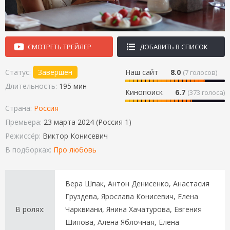
СМОТРЕТЬ ТРЕЙЛЕР
ДОБАВИТЬ В СПИСОК
Статус:
Завершен
Наш сайт
8.0
(
7
голосов)
Длительность:
195 мин
Кинопоиск
6.7
(373 голоса)
Страна:
Россия
Премьера:
23 марта 2024 (Россия 1)
Режиссёр:
Виктор Конисевич
В подборках:
Про любовь
Вера Шпак, Антон Денисенко, Анастасия
Груздева, Ярослава Конисевич, Елена
В ролях:
Чарквиани, Янина Хачатурова, Евгения
Шипова, Алена Яблочная, Елена