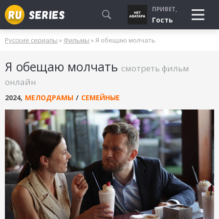
ПРИВЕТ,
Гость
Русские сериалы
»
Фильмы
» Я обещаю молчать
СМОТРЮ
Я обещаю молчать
БУДУ СМОТРЕТЬ
смотреть фильм
УЖЕ СМОТРЕЛ
онлайн
2024
,
МЕЛОДРАМЫ
/
СЕМЕЙНЫЕ