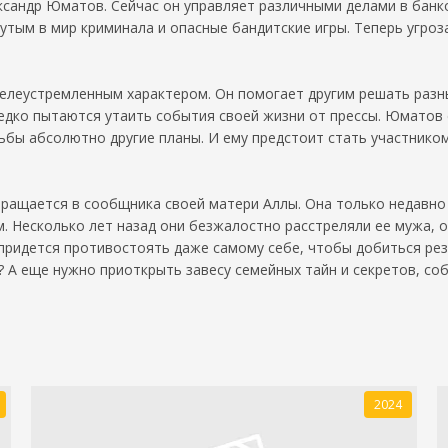
ксандр Юматов. Сейчас он управляет различными делами в банк
утым в мир криминала и опасные бандитские игры. Теперь угроз
леустремленным характером. Он помогает другим решать разны
едко пытаются утаить события своей жизни от прессы. Юматов 
бы абсолютно другие планы. И ему предстоит стать участником 
вращается в сообщника своей матери Аллы. Она только недавно 
 Несколько лет назад они безжалостно расстреляли ее мужа, о
придется противостоять даже самому себе, чтобы добиться рез
? А еще нужно приоткрыть завесу семейных тайн и секретов, с
2024