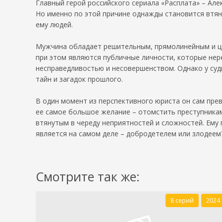
Главный герой российского сериала «Расплата» – Але
Но именно по этой причине однажды становится втян
ему людей.
Мужчина обладает решительным, прямолинейным и це
при этом являются публичные личности, которые нер
несправедливостью и несовершенством. Однако у судь
тайн и загадок прошлого.
В один момент из перспективного юриста он сам пре
ее самое большое желание – отомстить преступникам.
втянутым в череду неприятностей и сложностей. Ему 
является на самом деле – добродетелем или злодеем
Смотрите так же:
8 серий
2024