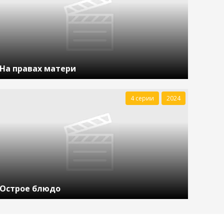
На правах матери
4 серии
2024
Острое блюдо