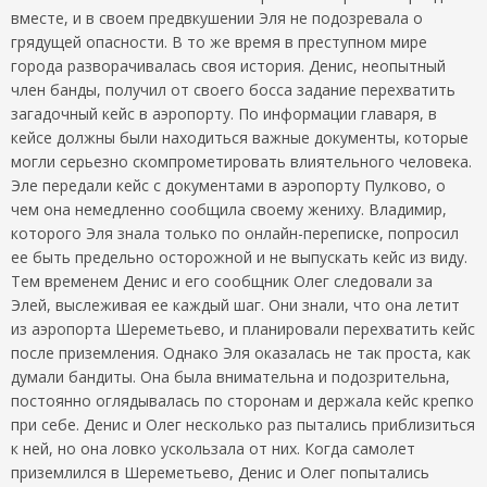
вместе, и в своем предвкушении Эля не подозревала о
грядущей опасности. В то же время в преступном мире
города разворачивалась своя история. Денис, неопытный
член банды, получил от своего босса задание перехватить
загадочный кейс в аэропорту. По информации главаря, в
кейсе должны были находиться важные документы, которые
могли серьезно скомпрометировать влиятельного человека.
Эле передали кейс с документами в аэропорту Пулково, о
чем она немедленно сообщила своему жениху. Владимир,
которого Эля знала только по онлайн-переписке, попросил
ее быть предельно осторожной и не выпускать кейс из виду.
Тем временем Денис и его сообщник Олег следовали за
Элей, выслеживая ее каждый шаг. Они знали, что она летит
из аэропорта Шереметьево, и планировали перехватить кейс
после приземления. Однако Эля оказалась не так проста, как
думали бандиты. Она была внимательна и подозрительна,
постоянно оглядывалась по сторонам и держала кейс крепко
при себе. Денис и Олег несколько раз пытались приблизиться
к ней, но она ловко ускользала от них. Когда самолет
приземлился в Шереметьево, Денис и Олег попытались