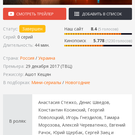
СМОТРЕТЬ ТРЕЙЛЕР
ДОБАВИТЬ В СПИСОК
Статус:
Завершен
Наш сайт
8.4
(
5
голосов)
Серий:
0 серий
Кинопоиск
5.778
(1230 голосов)
Длительность:
44 мин.
Страна:
Россия
/
Украина
Премьера:
29 декабря 2017 (ТВЦ)
Режиссёр:
Ашот Кещян
В подборках:
Мини-сериалы
/
Новогодние
Анастасия Стежко, Денис Шведов,
Константин Косинский, Георгий
Поволоцкий, Игорь Гнездилов, Тамара
В ролях:
Морозова, Алексей Череватенко, Евгений
Рачок, Юрий Щербак, Сергей Заец и